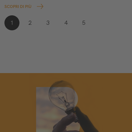
SCOPRI DI PIÙ
1
2
3
4
5