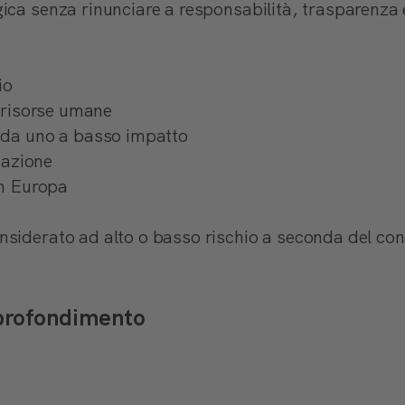
ca senza rinunciare a responsabilità, trasparenza e t
io
, risorse umane
o da uno a basso impatto
inazione
in Europa
siderato ad alto o basso rischio a seconda del cont
pprofondimento