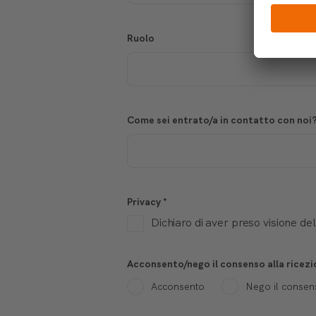
Ruolo
Come sei entrato/a in contatto con noi
Privacy
*
Dichiaro di aver preso visione de
Acconsento/nego il consenso alla ricezi
Acconsento
Nego il consen