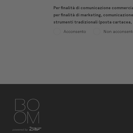
Per finalità di comunicazione commercial
per finalità di marketing, comunicazion
strumenti tradizionali (posta cartacea,
Acconsento
Non acconsent
https://www.instagram.com/boom_knowledgehub/
https://www.linkedin.com/showcase/boom-knowled
https://www.facebook.com/BoomKnowledge