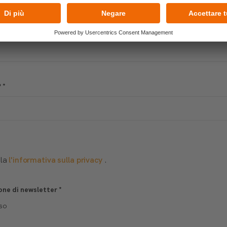
?
*
lla
l'informativa sulla privacy
.
one di newsletter
*
so