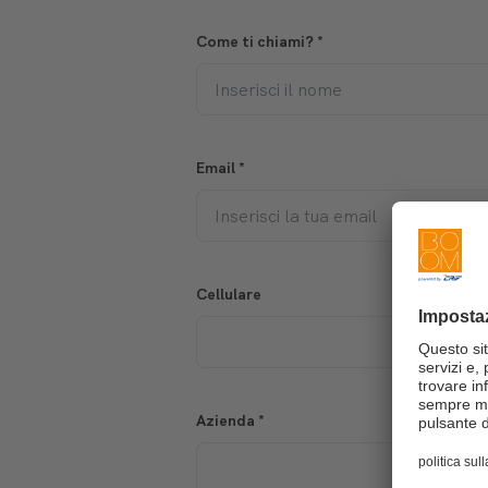
Come ti chiami?
*
Email
*
Cellulare
Azienda
*