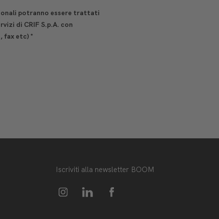
sonali potranno essere trattati
vizi di CRIF S.p.A. con
, fax etc)
*
Iscriviti alla newsletter BOOM