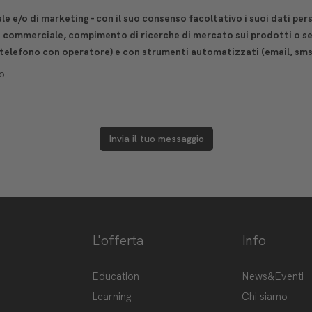
e e/o di marketing - con il suo consenso facoltativo i suoi dati per
e commerciale, compimento di ricerche di mercato sui prodotti o ser
 telefono con operatore) e con strumenti automatizzati (email, sms
o
Invia il tuo messaggio
L'offerta
Info
ge-hub/
Hub
Education
News&Eventi
Learning
Chi siamo