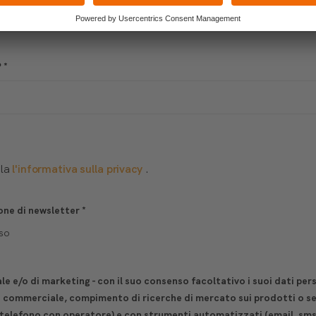
?
*
lla
l'informativa sulla privacy
.
one di newsletter
*
so
e e/o di marketing - con il suo consenso facoltativo i suoi dati per
e commerciale, compimento di ricerche di mercato sui prodotti o ser
 telefono con operatore) e con strumenti automatizzati (email, sms