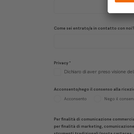
Come sei entrato/a in contatto con noi
Privacy
*
Dichiaro di aver preso visione de
Acconsento/nego il consenso alla ricezi
Acconsento
Nego il consen
Per finalità di comunicazione commercial
per finalità di marketing, comunicazion
strumenti tradizionali (posta cartacea,