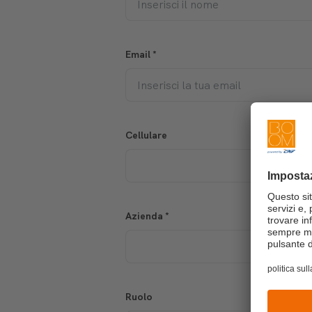
Email
*
Cellulare
Azienda
*
Ruolo