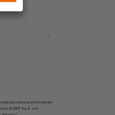
sonali potranno essere trattati
vizi di CRIF S.p.A. con
, fax etc)
*