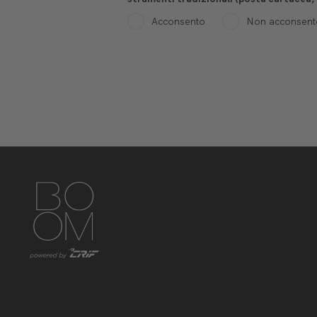
Acconsento
Non acconsent
https://www.instagram.com/boom_knowledgehub/
https://www.linkedin.com/showcase/boom-knowled
https://www.facebook.com/BoomKnowledge