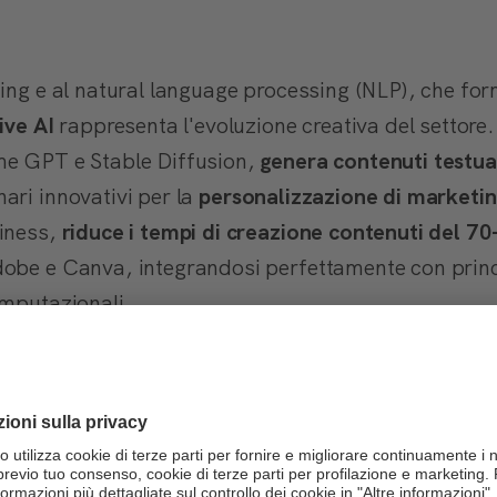
ing e al natural language processing (NLP), che form
ive AI
rappresenta l'evoluzione creativa del settore
me GPT e Stable Diffusion,
genera contenuti testua
ari innovativi per la
personalizzazione di marketin
siness,
riduce i tempi di creazione contenuti del 7
obe e Canva, integrandosi perfettamente con princ
omputazionali.
mergono
come sistemi autonomi capaci di eseguire
 pianificazione, ragionamento e interazione con to
plici chatbot, questi agenti – potenziati da frame
ltiple
, come ricerca dati, analisi e report automatic