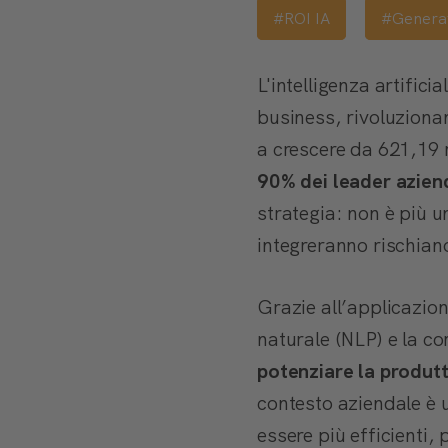
#ROI IA
#Generat
L'intelligenza artifici
business, rivoluzionan
a crescere da 621,19 m
90% dei leader azien
strategia: non è più 
integreranno rischiano
Grazie all’applicazion
naturale (NLP) e la c
potenziare la produt
contesto aziendale è
essere più efficienti, 