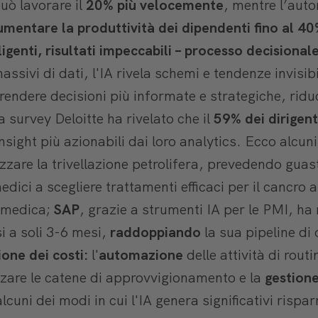
può lavorare il
20% più velocemente
, mentre l’aut
umentare la produttività dei dipendenti fino al 4
ligenti, risultati impeccabili – processo decisional
sivi di dati, l'IA rivela schemi e tendenze invisib
rendere decisioni più informate e strategiche, ri
na survey Deloitte ha rivelato che il
59% dei dirigent
insight più azionabili dai loro analytics. Ecco alcun
mizzare la trivellazione petrolifera, prevedendo guast
edici a scegliere trattamenti efficaci per il cancro 
a medica;
SAP
, grazie a strumenti IA per le PMI, ha r
i a soli 3-6 mesi,
raddoppiando
la sua pipeline di
one dei costi:
l'
automazione
delle attività di routi
zare le catene di approvvigionamento e la
gestione
lcuni dei modi in cui l'IA genera significativi rispa