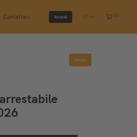
(0)
Contattaci
IT
Accedi
News
narrestabile
2026