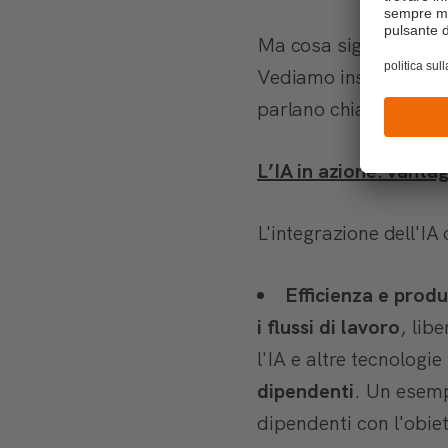
Ma cosa significa tutt
Vediamo insieme come
parlano chiaro.
L’IA in azione: vantag
L'integrazione dell'IA
Efficienza e produ
i flussi di lavoro
, lib
l'IA e altre tecnolog
dipendenti
. Un esem
dipendenti con l'obiet