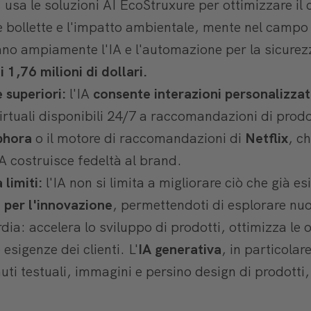
 usa le soluzioni AI EcoStruxure per ottimizzare i
le bollette e l'impatto ambientale, mente nel campo
zano ampiamente l'IA e l'automazione per la sicure
 1,76 milioni di dollari.
 superiori:
l'IA
consente interazioni personalizzate
virtuali disponibili 24/7 a raccomandazioni di prodo
ephora
o il motore di raccomandazioni di
Netflix
, c
'IA costruisce fedeltà al brand.
limiti:
l'IA non si limita a migliorare ciò che già es
 per l'innovazione
, permettendoti di esplorare nuo
dia: accelera lo sviluppo di prodotti, ottimizza le 
esigenze dei clienti. L'
IA generativa
, in particolar
uti testuali, immagini e persino design di prodotti