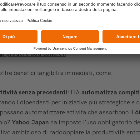
o questo per te e la tua azienda? Significa opportuni
 l'IA sta già
rivoluzionando ogni settore
, con esem
gi pratici e dati concreti
 offre benefici tangibili e immediati, come:
ttività senza precedenti:
l'IA
automatizza compiti r
erando i dipendenti per iniziative più strategiche e 
ie possano automatizzare attività che assorbono il
6
pio?
Yahoo Japan
ha imposto l'uso obbligatorio dell
tivo ambizioso di raddoppiare la produttività entro 