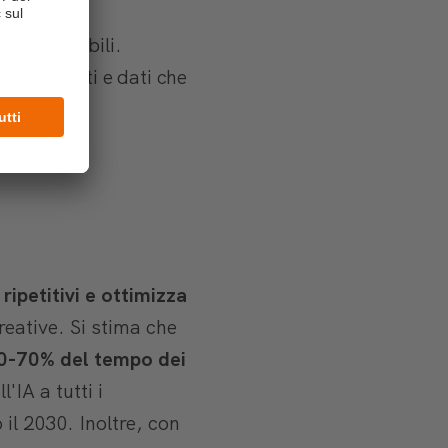
tà incredibili.
pi concreti e dati che
ipetitivi e ottimizza
creative. Si stima che
0-70% del tempo dei
'IA a tutti i
il 2030. Inoltre, con