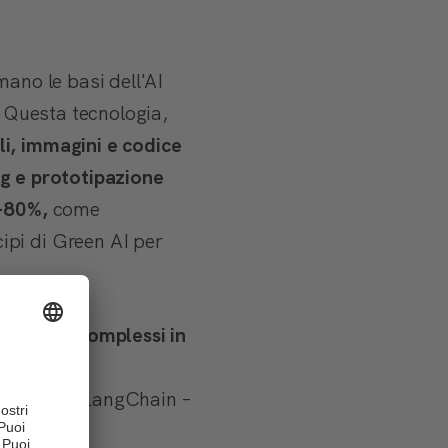
ano le basi dell'AI
. Questa tecnologia,
li, immagini e codice
g e prototipazione
0-80%,
come
ipi di Green AI per
 compiti complessi in
ol esterni.
work come LangChain –
i.