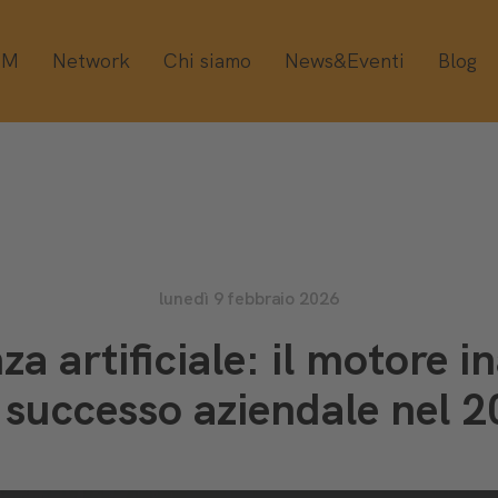
OM
Network
Chi siamo
News&Eventi
Blog
lunedì 9 febbraio 2026
nza artificiale: il motore i
 successo aziendale nel 