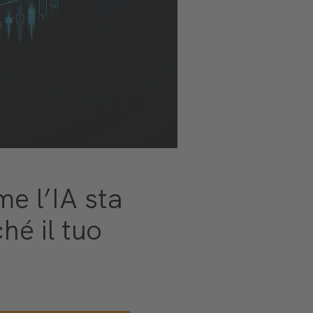
me l’IA sta
hé il tuo