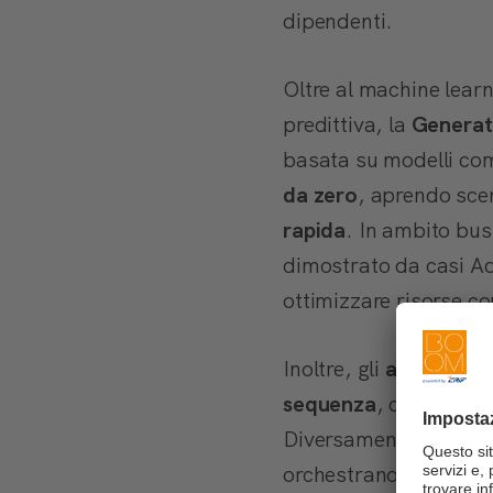
dipendenti.
Oltre al machine learn
predittiva, la
Generat
basata su modelli co
da zero
, aprendo scen
rapida
. In ambito bu
dimostrato da casi Ad
ottimizzare risorse c
Inoltre, gli
agenti AI
e
sequenza
, combinando
Diversamente dai sem
orchestrano
azioni mu