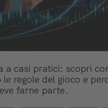
a a casi pratici: scopri co
 le regole del gioco e perc
eve farne parte.