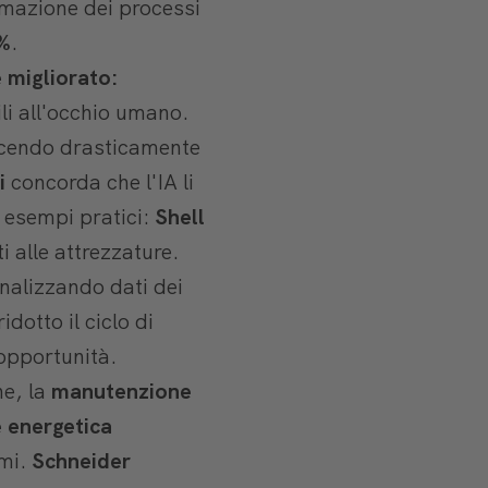
omazione dei processi
0%
.
e migliorato:
ili all'occhio umano.
ducendo drasticamente
i
concorda che l'IA li
i esempi pratici:
Shell
i alle attrezzature.
analizzando dati dei
idotto il ciclo di
 opportunità.
ne, la
manutenzione
 energetica
rmi.
Schneider