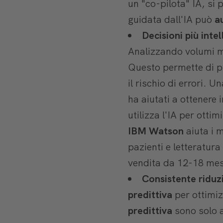
un "co-pilota" IA, si 
guidata dall'IA può
a
Decisioni più intel
Analizzando volumi mas
Questo permette di p
il rischio di errori. U
ha aiutati a ottenere 
utilizza l'IA per otti
IBM Watson
aiuta i m
pazienti e letteratur
vendita da 12-18 mes
Consistente riduzi
predittiva
per ottimiz
predittiva
sono solo a