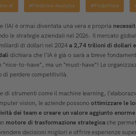
ive AI
#Predictive Analytics
#Produttività
ale (IA) è ormai diventata una vera e propria
necessi
do le strategie aziendali nel 2026. Il mercato global
iliardi di dollari nel 2024
a 2,74 trilioni di dollari
dali
dichiara che l'IA è già o sarà a breve fondament
un "nice-to-have", ma un "must-have"! Le organizzaz
 di perdere competitività.
e di strumenti come il machine learning, l'elaborazi
omputer vision, le aziende possono
ottimizzare le lo
tività dei team e creare un valore aggiunto enorme
 un
motore di trasformazione strategica
che permett
prendere decisioni migliori e offrire esperienze superi