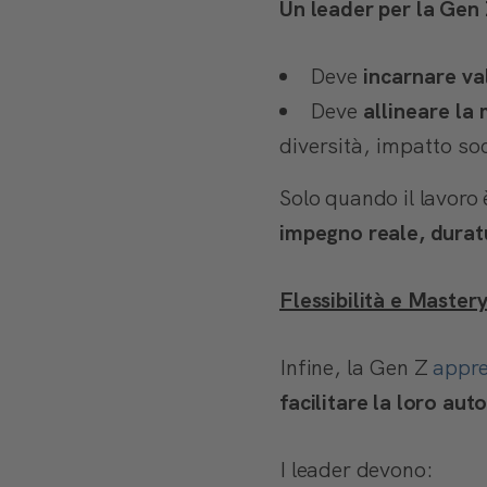
Un leader per la Gen 
Deve
incarnare val
Deve
allineare la
diversità, impatto soc
Solo quando il lavoro
impegno reale, durat
Flessibilità e Master
Infine, la Gen Z
appre
facilitare la loro au
I leader devono: