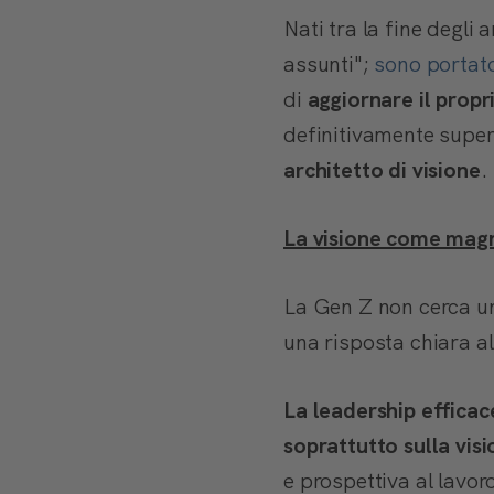
Nati tra la fine degli
assunti";
sono portato
di
aggiornare il propr
definitivamente super
architetto di visione
.
La visione come magne
La Gen Z non cerca u
una risposta chiara 
La leadership effica
soprattutto sulla visi
e prospettiva al lavo