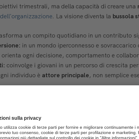
obiettivi trimestrali, ma della capacità di creare una
 dell'organizzazione
. La visione diventa la
bussola s
asforma un compito quotidiano in un contributo sig
ersione:
in un mondo iperconnesso e sovraccarico d
 orienta ogni decisione, comportamento e collabor
i:
coinvolge i giovani in un percorso di crescita pe
gni individuo è
attore principale
, non semplice es
unicazione autentica e inclusiva
esciuta su piattaforme dove l'autenticità (o la sua 
opacità aziendale non è tollerata.
devono essere
radicalmente trasparenti e autentici
.