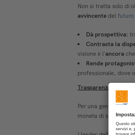
Non si tratta solo di 
avvincente
del
futuro
Dà prospettiva:
tr
Contrasta la disp
visione è l'
ancora
che
Rende protagonist
professionale, dove o
Trasparenza 3.0: com
Per una generazione cr
moneta di scambio, l'
I leader della Gen Z 