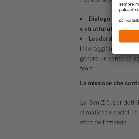
Dialogo bidirezion
e strutturato
.
Leadership inclusi
incoraggiando la
cond
genera un senso di 
team.
La missione che conta:
La Gen Z è, per defini
climatiche e sociali
, e
etico dell'azienda.