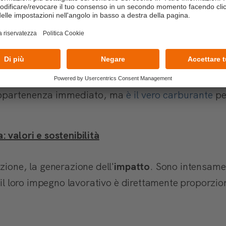
ale:
sostituire il monologo del capo con un vero e
va:
coinvolgere attivamente i giovani talenti fin dall
ivisione di idee senza filtri
e il confronto costrutt
appartenenza immediato, ma
è il vero carburante
per
 valori e sostenibilità
zione, la generazione dell'
impatto
. Sono intensam
 il loro impegno lavorativo è direttamente proporzio