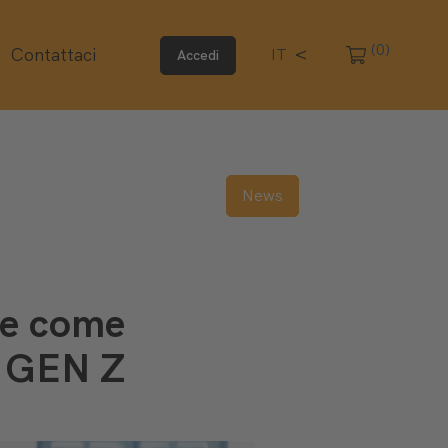
(0)
Contattaci
IT
Accedi
News
ne come
a GEN Z