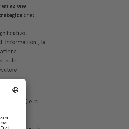
narrazione
trategica
che:
nificativo.
i informazioni, la
azione.
rsonale e
ecutore.
percezione) è la
 Ciò si traduce in: