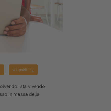
p
#Upskilling
volvendo: sta vivendo
esso in massa della