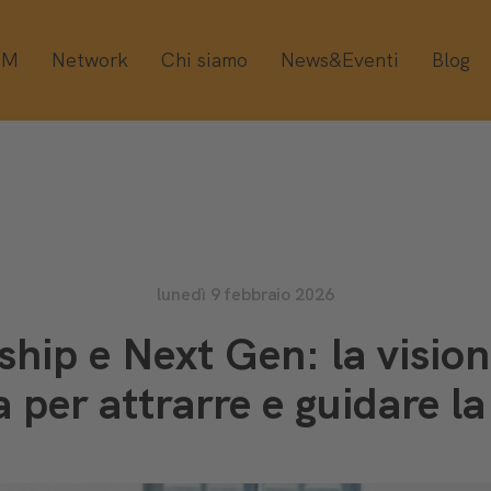
OM
Network
Chi siamo
News&Eventi
Blog
lunedì 9 febbraio 2026
ship e Next Gen: la visio
a per attrarre e guidare l