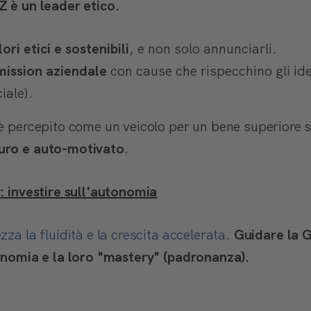
Z è un leader etico.
ori etici e sostenibili
, e non solo annunciarli.
 mission aziendale
con cause che rispecchino gli ide
iale).
 è percepito come un veicolo per un bene superiore 
uro e auto-motivato
.
y: investire sull'autonomia
zza la fluidità e la crescita accelerata
.
Guidare la G
tonomia e la loro "mastery" (padronanza).