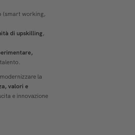
ro (smart working,
tà di upskilling
,
perimentare,
talento.
 modernizzare la
a, valori e
scita e innovazione