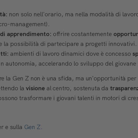
tà:
non solo nell'orario, ma nella modalità di lavo
Micro-management).
i di apprendimento:
offrire costantemente
opportuni
la possibilità di partecipare a progetti innovativi.
tti:
ambienti di lavoro dinamici dove è concesso
s
in autonomia, accelerando lo sviluppo del giovane 
re la Gen Z non è una sfida, ma un'opportunità per
ettendo la
visione
al centro, sostenuta da
trasparenz
possono trasformare i giovani talenti in motori di cre
er e sulla
Gen Z.