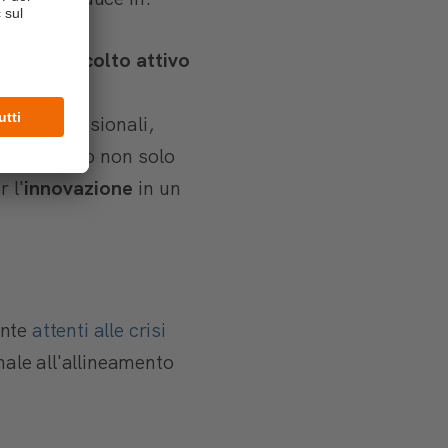
 proprio
ascolto attivo
e fasi decisionali,
ivo. Questo non solo
 l'
innovazione
in un
ente
attenti alle crisi
nale all'allineamento