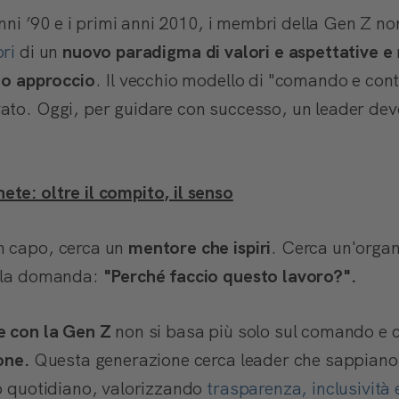
 anni ’90 e i primi anni 2010, i membri della Gen Z n
ri
di un
nuovo paradigma di valori e aspettative e
io approccio
. Il vecchio modello di "comando e cont
ato. Oggi, per guidare con successo, un leader dev
te: oltre il compito, il senso
n capo, cerca un
mentore che ispiri
. Cerca un'organ
alla domanda:
"Perché faccio questo lavoro?".
ce con la Gen Z
non si basa più solo sul comando e 
one.
Questa generazione cerca leader che sappiano 
ro quotidiano, valorizzando
trasparenza, inclusività 