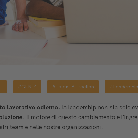
t
#GEN Z
#Talent Attraction
#Leadershi
to lavorativo odierno
, la leadership non sta solo e
voluzione
. Il motore di questo cambiamento è l'ingr
stri team e nelle nostre organizzazioni.