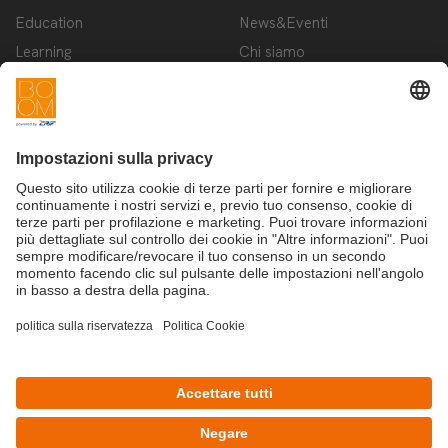
Education
News&Eventi
Learning
Chi siamo
Innovation
Contattaci
Startup
Privacy Policy
Cookie Policy
Condizioni d'utilizzo
Iscriviti alla newsletter BOOM
©Copyright 2025 - CRIF S.p.A.
CRIF S.p.A.: Via della Beverara, 21 | 40131 Bologna | Italy
This site is protected by reCAPTCHA and the Google
Privacy Policy
and