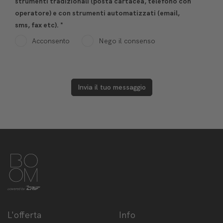
strumenti tradizionali (posta cartacea, telefono con
operatore) e con strumenti automatizzati (email,
sms, fax etc).
*
Acconsento
Nego il consenso
Invia il tuo messaggio
L'offerta
Info