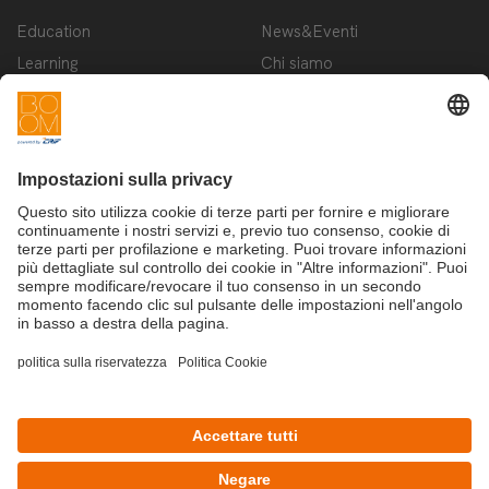
Education
News&Eventi
Learning
Chi siamo
Innovation
Contattaci
Startup
Privacy Policy
Cookie Policy
Condizioni d'utilizzo
Iscriviti alla newsletter BOOM
©Copyright 2025 - CRIF S.p.A.
CRIF S.p.A.: Via della Beverara, 21 | 40131 Bologna | Italy
This site is protected by reCAPTCHA and the Google
Privacy Policy
and