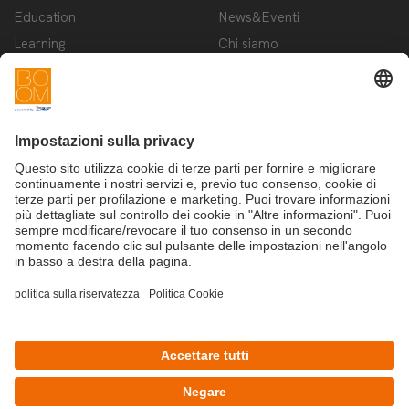
Education
News&Eventi
Learning
Chi siamo
Innovation
Contattaci
Startup
Privacy Policy
Cookie Policy
Condizioni d'utilizzo
Iscriviti alla newsletter BOOM
©Copyright 2025 - CRIF S.p.A.
CRIF S.p.A.: Via della Beverara, 21 | 40131 Bologna | Italy
This site is protected by reCAPTCHA and the Google
Privacy Policy
and