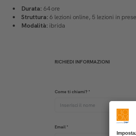
Durata:
64 ore
Struttura:
6 lezioni online, 5 lezioni in pre
Modalità:
ibrida
RICHIEDI INFORMAZIONI
Come ti chiami?
*
Email
*