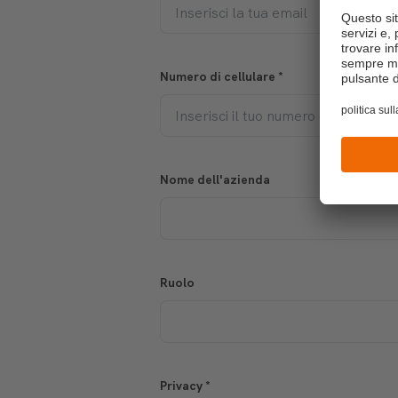
Numero di cellulare
*
Nome dell'azienda
Ruolo
Privacy
*