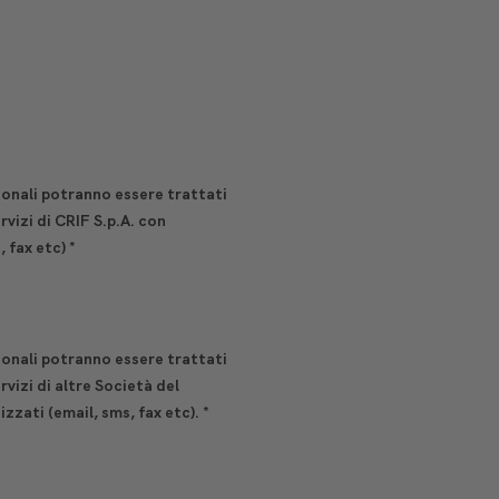
sonali potranno essere trattati
vizi di CRIF S.p.A. con
, fax etc)
*
sonali potranno essere trattati
vizi di altre Società del
zati (email, sms, fax etc).
*