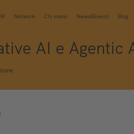
OM
Network
Chi siamo
News&Eventi
Blog
rative AI e Agentic
izione
n