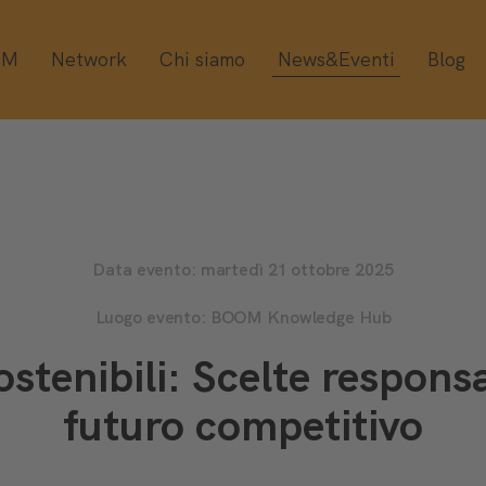
OM
Network
Chi siamo
News&Eventi
Blog
Data evento: martedì 21 ottobre 2025
Luogo evento: BOOM Knowledge Hub
ostenibili: Scelte responsa
futuro competitivo