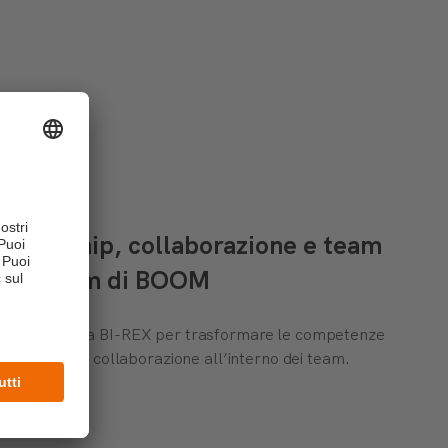
 leadership, collaborazione e team
am Program di BOOM
zata insieme a BI-REX per trasformare le competenze
rafforzare la collaborazione all’interno dei team.