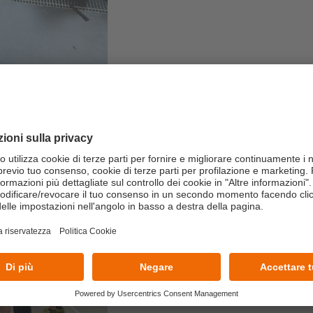
22/07/2026
Dall’aula al campo:
building con il Te
Un’esperienza immersiva realiz
manageriali in azioni concrete e 
LEGGI TUTTO