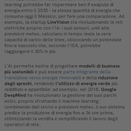
learning potrebbe far risparmiare ben 8 exajoule di
energia entro il 2035 – la stessa quantità di energia che
consuma oggi il Messico, per fare una comparazione. Ad
esempio, la startup
LineVision
sta rivoluzionando le reti
elettriche proprio con l’IA: i suoi sensori, uniti alle
previsioni meteo, calcolano in tempo reale la vera
capacità di carico delle linee, sbloccando un potenziale
finora nascosto che, secondo l’IEA, potrebbe
raggiungere il 30% in più.
L'AI permette inoltre di progettare
modelli di business
più sostenibili
e può essere
parte integrante della
transizione verso energie rinnovabili
e della
riduzione
degli sprechi
, rendendo
l’utilizzo di energia
verde
più
redditizio e appetibile: ad esempio, nel 2018,
Google
DeepMind
ha rivoluzionato la gestione dei suoi parchi
eolici, proprio sfruttando il machine learning;
combinando dati storici e previsioni meteo, il suo sistema
predice la produzione di energia fino a 36 ore prima,
ottimizzando la vendita e semplificando il lavoro degli
operatori di rete.