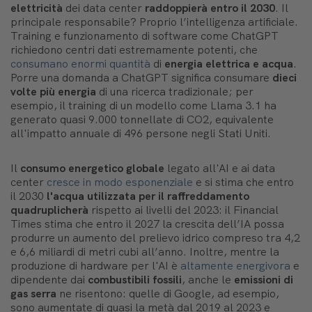
elettricità
dei data center
raddoppierà entro il 2030
. Il
principale responsabile? Proprio l’intelligenza artificiale.
Training e funzionamento di software come ChatGPT
richiedono centri dati estremamente potenti, che
consumano enormi quantità
di
energia elettrica e acqua
.
Porre una domanda a ChatGPT significa consumare
dieci
volte più energia
di una ricerca tradizionale; per
esempio, il training di un modello come Llama 3.1 ha
generato quasi 9.000 tonnellate di CO2, equivalente
all'impatto annuale di 496 persone negli Stati Uniti.
Il
consumo energetico globale
legato all'AI e ai data
center
cresce in modo esponenziale
e si stima che entro
il 2030
l'acqua utilizzata per il raffreddamento
quadruplicherà
rispetto ai livelli del 2023: il Financial
Times stima che entro il 2027 la crescita dell’IA possa
produrre un aumento del prelievo idrico compreso tra 4,2
e 6,6 miliardi di metri cubi all’anno. Inoltre, mentre la
produzione di hardware per l'AI è
altamente energivora
e
dipendente dai
combustibili fossili
, anche le
emissioni di
gas serra
ne risentono: quelle di Google, ad esempio,
sono aumentate di quasi la metà dal 2019 al 2023 e