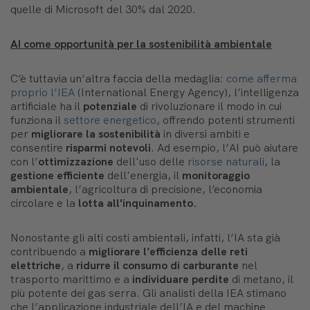
quelle di Microsoft del 30% dal 2020.
AI come opportunità per la sostenibilità ambientale
C’è tuttavia un’altra faccia della medaglia:
come afferma
proprio l’IEA
(International Energy Agency), l’intelligenza
artificiale ha il
potenziale
di rivoluzionare il modo in cui
funziona il
settore energetico
, offrendo potenti strumenti
per
migliorare la sostenibilità
in diversi ambiti e
consentire
risparmi notevoli
. Ad esempio, l’AI può aiutare
con l’
ottimizzazione
dell'uso delle
risorse naturali
, la
gestione efficiente
dell'energia, il
monitoraggio
ambientale
, l’agricoltura di precisione, l’economia
circolare e la
lotta all'inquinamento.
Nonostante gli alti costi ambientali, infatti, l’IA sta già
contribuendo a
migliorare l’efficienza delle reti
elettriche
, a
ridurre il consumo di carburante
nel
trasporto marittimo e a
individuare perdite
di metano, il
più potente dei gas serra. Gli analisti della IEA stimano
che l’applicazione industriale dell’IA e del machine