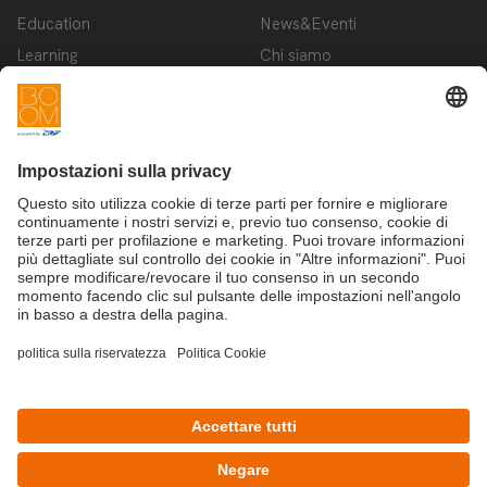
Education
News&Eventi
Learning
Chi siamo
Innovation
Contattaci
Startup
Privacy Policy
Cookie Policy
Condizioni d'utilizzo
Iscriviti alla newsletter BOOM
©Copyright 2025 - CRIF S.p.A.
CRIF S.p.A.: Via della Beverara, 21 | 40131 Bologna | Italy
This site is protected by reCAPTCHA and the Google
Privacy Policy
and