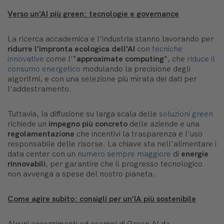
Verso un'AI più green: tecnologie e governance
La ricerca accademica e l’industria stanno lavorando per
ridurre l'impronta ecologica dell'AI
con
tecniche
innovative
come l’"
approximate computing
", che
riduce il
consumo energetico
modulando la precisione degli
algoritmi, e con una selezione più mirata dei dati per
l'addestramento.
Tuttavia, la diffusione su larga scala delle
soluzioni green
richiede un
impegno più concreto
delle aziende e una
regolamentazione
che incentivi la trasparenza e l'uso
responsabile delle risorse. La chiave sta nell'alimentare i
data center con un
numero sempre maggiore
di
energie
rinnovabili
, per garantire che il progresso tecnologico
non avvenga a spese del nostro pianeta.
Come agire subito: consigli per un'IA più sostenibile
Alcuni accorgimenti ed esempi di Green AI da