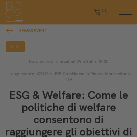
(0)
NEWS&EVENTI
Eventi
Data evento: mercoledì 29 ottobre 2025
Luogo evento: CEOforLIFE ClubHouse in Piazza Montecitorio
116
ESG & Welfare: Come le
politiche di welfare
consentono di
raggiungere gli obiettivi di