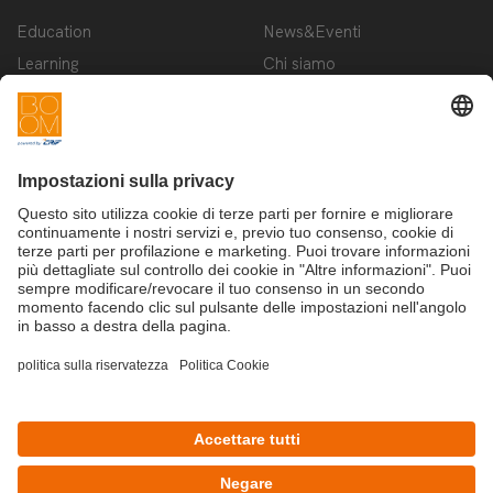
Education
News&Eventi
Learning
Chi siamo
Innovation
Contattaci
Startup
Privacy Policy
Cookie Policy
Condizioni d'utilizzo
Iscriviti alla newsletter BOOM
©Copyright 2025 - CRIF S.p.A.
CRIF S.p.A.: Via della Beverara, 21 | 40131 Bologna | Italy
This site is protected by reCAPTCHA and the Google
Privacy Policy
and