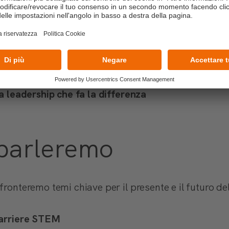
00 – 11.30
10.00 – 11.30
la leadership che fa la differenza
 parleremo
fronteremo temi chiave per il presente e il futuro del
arriere STEM