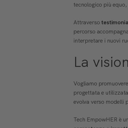
tecnologico più equo,
Attraverso
testimoni
percorso accompagna i
interpretare i nuovi ruo
La visio
Vogliamo promuovere un
progettata e utilizza
evolva verso modelli pi
Tech EmpowHER è un in