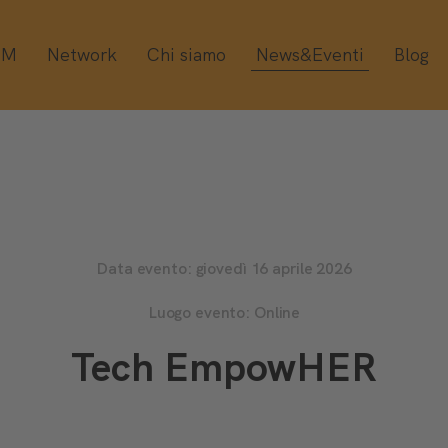
OM
Network
Chi siamo
News&Eventi
Blog
Data evento: giovedì 16 aprile 2026
Luogo evento: Online
Tech EmpowHER