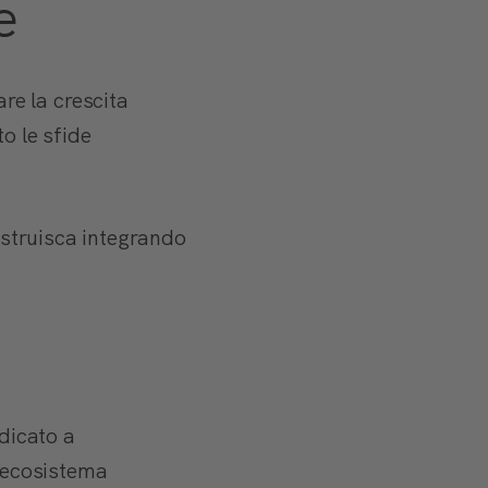
e
re la crescita
o le sfide
costruisca integrando
dicato a
n ecosistema