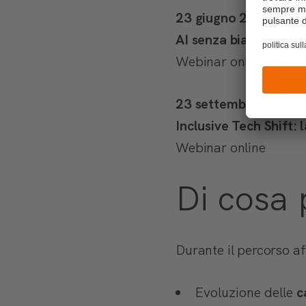
23 giugno 2026 | 10.
AI senza bias
Webinar online
23 settembre 2026 | 
Inclusive Tech Shift: 
Webinar online
Di cosa
Durante il percorso af
Evoluzione delle
c