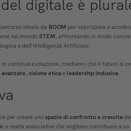
 del digitale è plural
 percorso ideato da
BOOM
per valorizzare e accelera
donne nel mondo
STEM
, affrontando in modo concret
ogica e dell’Intelligenza Artificiale.
e in continua evoluzione, crediamo che il futuro si 
 avanzate
,
visione etica
e
leadership inclusiva
.
iva
e per creare uno
spazio di confronto e crescita
de
e e realtà associative che vogliono contribuire a u