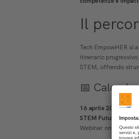
competenze e impat
Il perco
Tech EmpowHER si ar
itinerario progressiv
STEM, offrendo strume
📅 Calendar
16 aprile 2026 | 10.0
STEM Futures: costrui
Webinar online