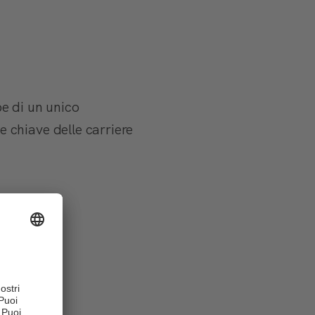
e di un unico
 chiave delle carriere