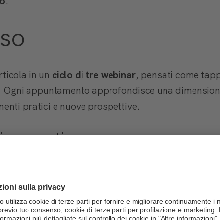
to
.
rso
ticola in un
ciclo di tre webinar
, pensati come tapp
o. Ogni appuntamento approfondisce una dimensione
nti pratici e nuove prospettive.
io eventi
0 – 11.30
re competenze e reti nell’era dell’AI