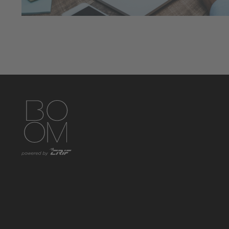
https://www.instagram.com/boom_knowledgehub/
https://www.linkedin.com/showcase/boom-knowled
https://www.facebook.com/BoomKnowledge