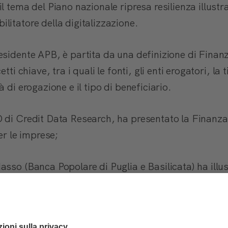
l tema del Piano nazionale ripresa resilienza illustr
litatore della digitalizzazione.
esidente APB, è partita da una definizione di Finan
tti chiave, tra i quali le fonti, gli enti erogatori, la 
 di erogazione e il tipo di beneficiario.
 di Credit Data Research, ha presentato la Finanza
er le imprese;
sso (Banca Popolare di Puglia e Basilicata) ha illus
a e le sfide che il PNRR deve affrontare su 3 aree pr
ansizione ecologica e l'inclusione sociale.