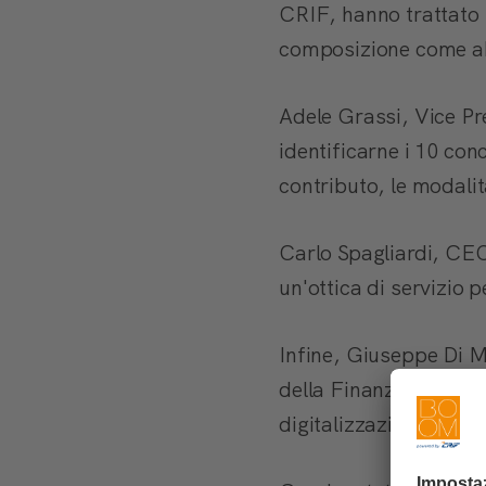
CRIF, hanno trattato i
composizione come abi
Adele Grassi, Vice Pr
identificarne i 10 conce
contributo, le modalità
Carlo Spagliardi, CEO
un'ottica di servizio p
Infine, Giuseppe Di Ma
della Finanza d'Impres
digitalizzazione, la tr