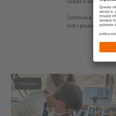
Grazie a tutti gli spea
Continua a seguirci a
tutti i prossimi appun
Education