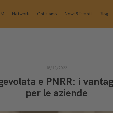
OM
Network
Chi siamo
News&Eventi
Blog
18/12/2022
evolata e PNRR: i vantagg
per le aziende