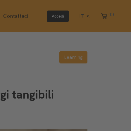
(0)
Contattaci
IT
Accedi
Learning
i tangibili