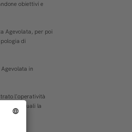
andone obiettivi e
za Agevolata, per poi
tipologia di
 Agevolata in
trato l'operatività
incipali quali la