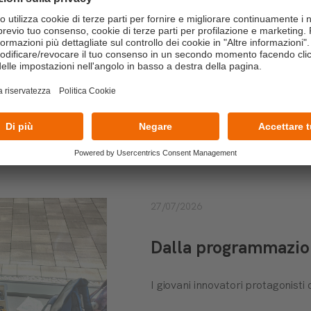
ker e ai presenti!
nche sui nostri canali social Instagram, LinkedIn e
tamenti!
PIÙ RECENTI
27/07/2026
Dalla programmazione
I giovani innovatori protagonis