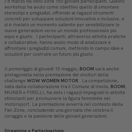
l’8 marzo ha visto oltre 150 giovani partecipanti. Questo
workshop ha avuto come obiettivo quello di smontare
stereotipi e pregiudizi, offrendo ai ragazzi strumenti
concreti per sviluppare soluzioni innovative e inclusive, e
si è rivelato un momento saliente per sensibilizzare le
nuove generazioni verso un mondo professionale più
equo e giusto. I partecipanti, attraverso attività pratiche
e collaborative, hanno avuto modo di analizzare e
affrontare i pregiudizi comuni, mettendo in campo idee e
soluzioni per costruire un futuro più giusto.
Il pomeriggio di giovedì 15 maggio,
BOOM
sarà anche
protagonista nella premiazione dei vincitori della
challenge
WOW WOMEN MOTOR
. La competizione,
nata dalla collaborazione tra il Comune di Imola,
BOOM
,
MUNER e PIRELLI, ha visto i ragazzi impegnati in attività
stimolanti per promuovere la figura femminile nel
motorsport. La premiazione avverrà nel contesto della
Fan Zone, concludendo una giornata che celebra il
coraggio e la passione delle giovani generazioni.
Streaming e Partecipazione