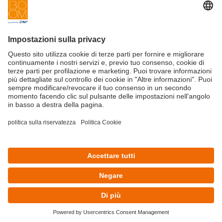
Innovation
Contattaci
Startup
Privacy Policy
Cookie Policy
Condizioni d'utilizzo
Iscriviti alla newsletter BOOM
©Copyright 2025 - CRIF S.p.A.
CRIF S.p.A.: Via della Beverara, 21 | 40131 Bologna | Italy
This site is protected by reCAPTCHA and the Google
Privacy Policy
and
Terms of Service
apply