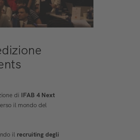
edizione
ents
zione di
IFAB 4 Next
erso il mondo del
ando il
recruiting degli