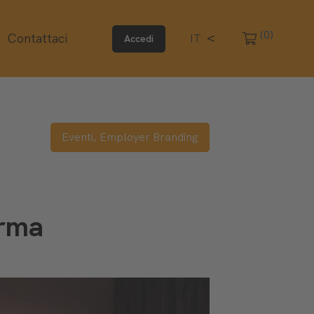
(0)
Contattaci
IT
Accedi
Eventi,
Employer Branding
orma