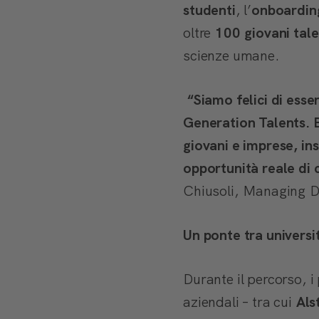
studenti
, l’
onboardin
oltre
100
giovani tale
scienze umane.
“Siamo felici di ess
Generation Talents. 
giovani e imprese, in
opportunità reale di 
Chiusoli,
Managing
D
Un ponte tra univers
Durante il percorso, i
aziendali – tra cui
Als