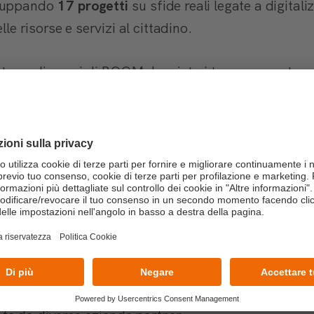
luppando
17 progetti
su sfide reali legate a digitali
lle risorse e servizi al cittadino.
tato negli spazi di BOOM, ha visto
i team
presentare 
 e rappresentanti aziendali
, culminando con la premi
ne AI per ottimizzare la gestione dei servizi sanitar
lanciata da
CNS
.
’ecosistema formativo
i formati in tre anni
, IFAB 4 Next Generation Tale
come
spazio abilitante
per l’orientamento e la cresci
rmazione, ma
connessioni reali con il mondo del la
 individuali
avvenuti durante l’evento e le
proposte d