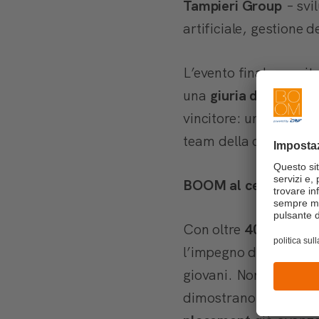
Tampieri Group
– svi
artificiale, gestione de
L’evento finale, ospi
una
giuria di esperti
vincitore: una soluzio
team
della challenge 
BOOM al centro dell
Con oltre
400 student
l’impegno di BOOM 
giovani. Non solo fo
dimostrano i
colloqui