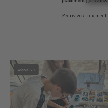
placement
già avanza
Per rivivere i momenti 
Education