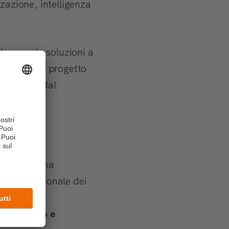
zzazione, intelligenza
le proprie soluzioni a
azione del progetto
i proposta
dal
nts conferma
ta professionale dei
voro
, come
i tirocinio e