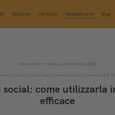
OM
Network
Chi siamo
News&Eventi
Blog
Data evento: martedì 23 settembre 2025
 evento: Nuovo Centro per l'Innovazione e la Formazione A. Ol
i social: come utilizzarla
efficace