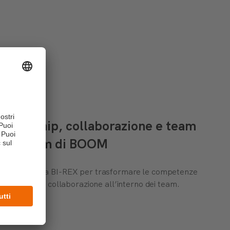
 leadership, collaborazione e team
am Program di BOOM
zata insieme a BI-REX per trasformare le competenze
rafforzare la collaborazione all’interno dei team.