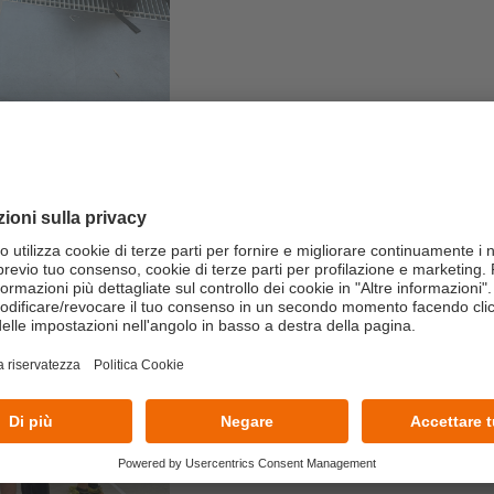
22/07/2026
Dall’aula al campo:
building con il Te
Un’esperienza immersiva realiz
manageriali in azioni concrete e 
LEGGI TUTTO