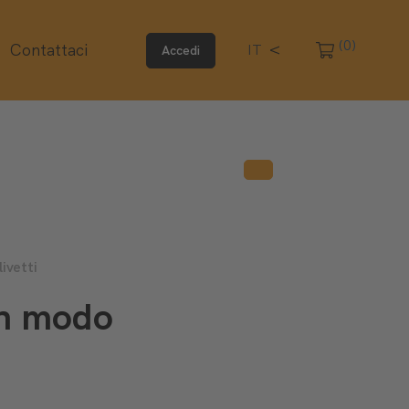
(0)
Contattaci
IT
Accedi
ivetti
 in modo