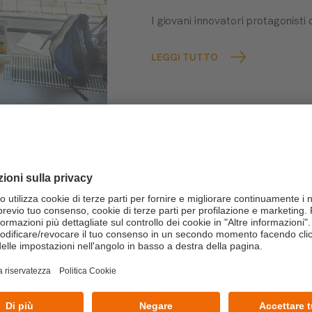
I giovani innovatori protagonis
LEGGI TUTTO
22/07/2026
Dall’aula al campo:
building con il Te