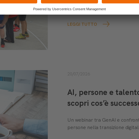
Un’esperienza immersiva realiz
manageriali in azioni concrete e 
LEGGI TUTTO
20/07/2026
AI, persone e talen
scopri cos’è success
Un webinar tra GenAI e confront
persone nella transizione digital