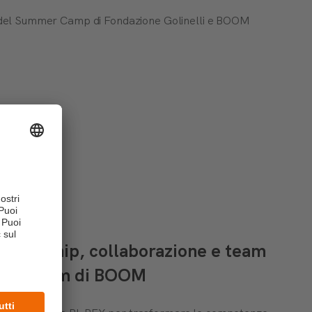
ti del Summer Camp di Fondazione Golinelli e BOOM
 leadership, collaborazione e team
am Program di BOOM