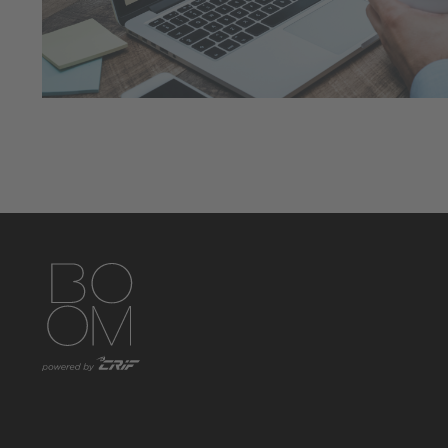
https://www.instagram.com/boom_knowledgehub/
https://www.linkedin.com/showcase/boom-knowled
https://www.facebook.com/BoomKnowledge