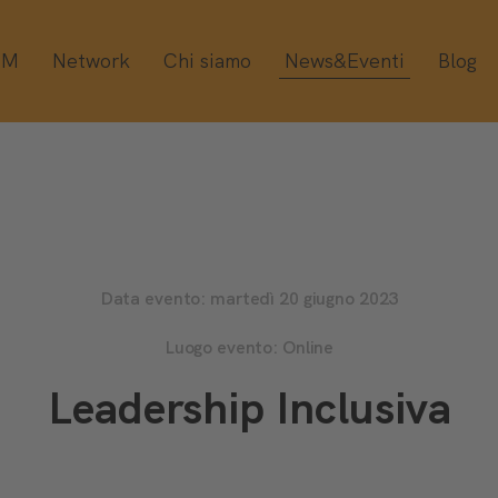
OM
Network
Chi siamo
News&Eventi
Blog
Data evento: martedì 20 giugno 2023
Luogo evento: Online
Leadership Inclusiva