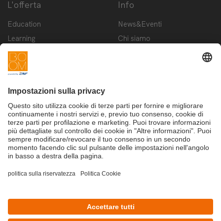
L'offerta
Info
Education
News&Eventi
Learning
Chi siamo
Innovation
Contattaci
Startup
Privacy Policy
Cookie Policy
Condizioni d'utilizzo
Iscriviti alla newsletter BOOM
©Copyright 2025 - CRIF S.p.A.
CRIF S.p.A.: Via della Beverara, 21 | 40131 Bologna | Italy