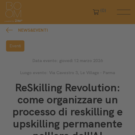
(0)
NEWS&EVENTI
Eventi
Data evento: giovedì 12 marzo 2026
Luogo evento: Via Cavestro 3, Le Village - Parma
ReSkilling Revolution:
come organizzare un
processo di reskilling e
upskilling permanente