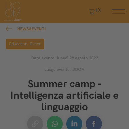
(0)
NEWS&EVENTI
Education,
Eventi
Data evento: lunedì 28 agosto 2023
Luogo evento: BOOM
Summer camp -
Intelligenza artificiale e
linguaggio