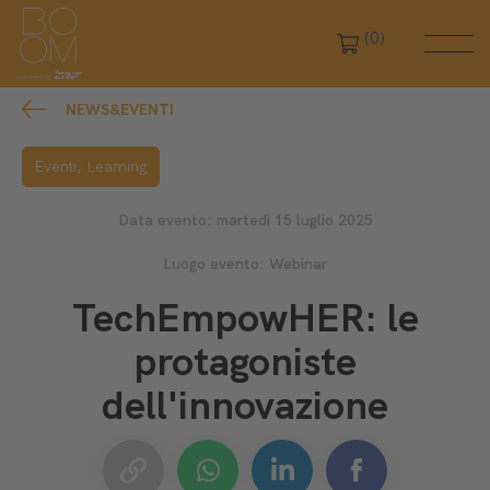
(0)
NEWS&EVENTI
Eventi,
Learning
Data evento: martedì 15 luglio 2025
Luogo evento: Webinar
TechEmpowHER: le
protagoniste
dell'innovazione