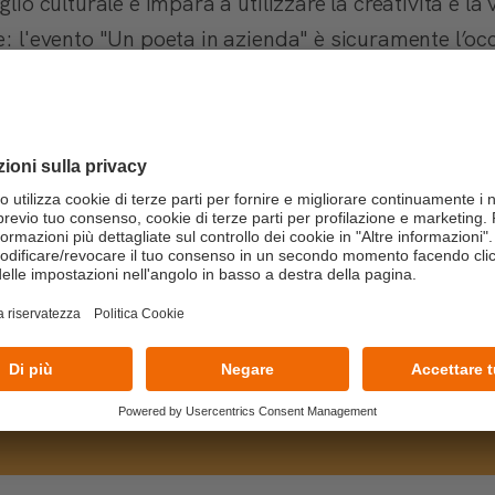
glio culturale e impara a utilizzare la creatività e la
e: l'evento "Un poeta in azienda" è sicuramente l’oc
 di manager che hanno scelto di ispirarsi alla poesia
ISCRIVITI SUBITO!
Clicca qui