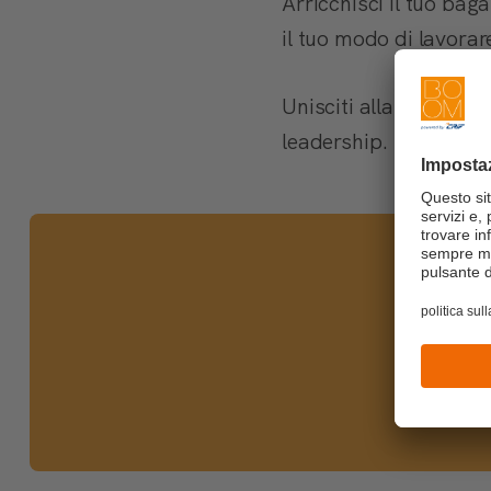
Arricchisci il tuo baga
il tuo modo di lavorar
Unisciti alla comunità
leadership.