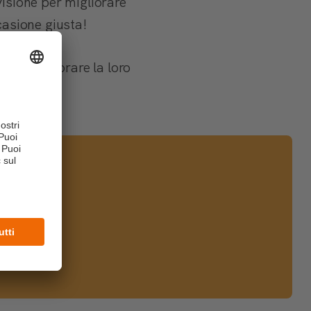
 visione per migliorare
casione giusta!
 per migliorare la loro