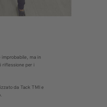
 improbabile, ma in
 riflessione per i
nizzato da Tack TMI e
b.