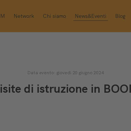
OM
Network
Chi siamo
News&Eventi
Blog
Data evento: giovedì 20 giugno 2024
isite di istruzione in BO