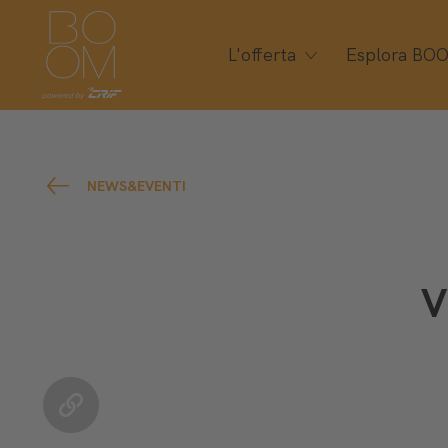
L'offerta
Esplora BO
NEWS&EVENTI
V