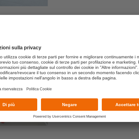
22/07/2026
Dall’aula al campo:
building con il Te
Un’esperienza immersiva realiz
manageriali in azioni concrete e 
LEGGI TUTTO