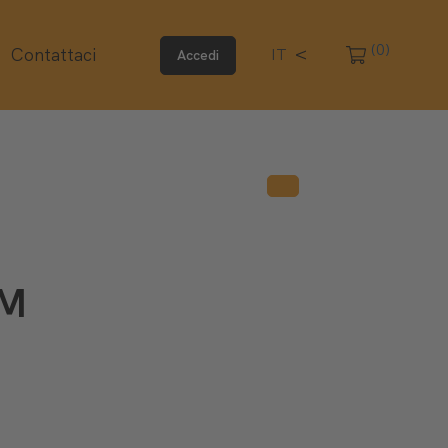
(0)
Contattaci
IT
Accedi
OM