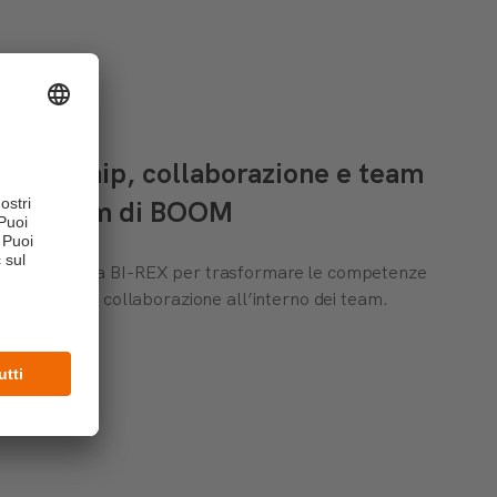
 leadership, collaborazione e team
am Program di BOOM
zata insieme a BI-REX per trasformare le competenze
rafforzare la collaborazione all’interno dei team.