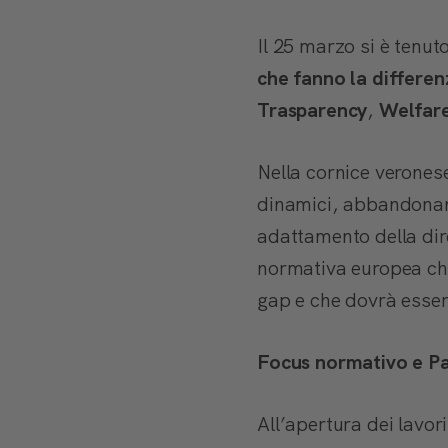
Il 25 marzo si è tenut
che fanno la differen
Trasparency
,
Welfar
Nella cornice veronese
dinamici, abbandonand
adattamento della dir
normativa europea che
gap e che dovrà essere
Focus normativo e P
All’apertura dei lavo