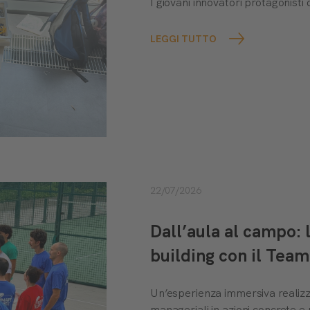
I giovani innovatori protagonis
LEGGI TUTTO
22/07/2026
Dall’aula al campo:
building con il Te
Un’esperienza immersiva realiz
manageriali in azioni concrete e 