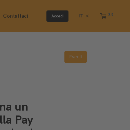
(0)
Contattaci
IT
Accedi
Eventi
ona un
lla Pay