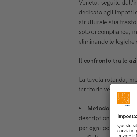
Veneto, seguito dall'i
dedicato agli impatti 
strutturale stia tras
solo di compliance, ma
eliminando le logiche 
Il confronto tra le az
La tavola rotonda, mo
territorio veneto, gen
Metodo e organiz
description evoluta d
per ogni politica di e