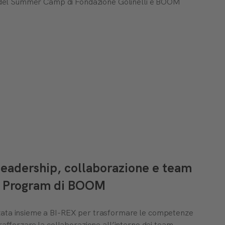
ti del Summer Camp di Fondazione Golinelli e BOOM
 leadership, collaborazione e team
am Program di BOOM
zata insieme a BI-REX per trasformare le competenze
rafforzare la collaborazione all’interno dei team.