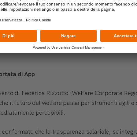
io
: Il valore della trasparenza nelle aziende a part
a Paolo Lombardi (Direttivo AIDP Veneto FVG), me
l'impatto di soluzioni smart come Satispay per raff
i.
: Rita Tornieri (Progetto Quid) ha illustrato come l
 cooperativo possano trasformare il benessere in u
ortata di App
ervento di Federica Rizzotto (Welfare Corporate Reg
he il futuro del welfare passa per strumenti agili e d
mediatamente percepibili.
 confermato che la trasparenza salariale, se integr