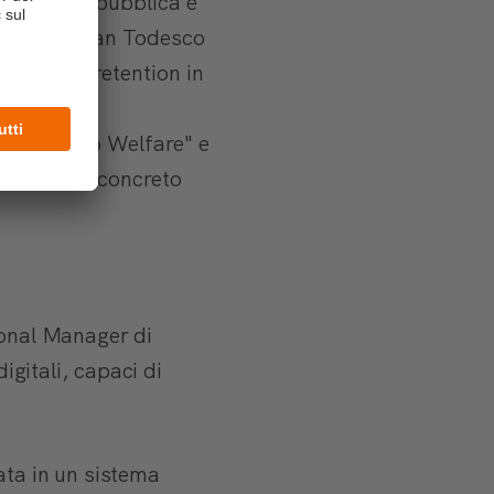
ecipazione pubblica è
ntre Cristian Todesco
orzare la retention in
o "Sportello Welfare" e
n supporto concreto
ional Manager di
igitali, capaci di
ata in un sistema