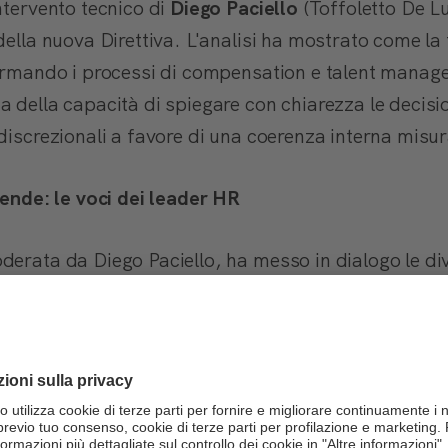
ntervento tecnico di
Diego Paciello
(Toffoletto De L
della nuova Direttiva. L'analisi ha mostrato come l
formando i processi di compensation e talent manage
 della capacità di spiegare con chiarezza le decisio
discrezionali a favore di una coerenza interna misur
iende: le voci dei leader HR
derata da Diego Paciello, ha messo in dialogo le div
erando uno scambio virtuoso di esperienze, punti di 
zazione
: dall’architettura dei ruoli di
Orthofix
(Ales
i
P.R.
(Jessica Ciprian), è emerso come l'ordine in
quità.