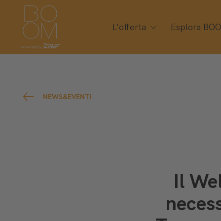
L'offerta
Esplora BO
NEWS&EVENTI
Il We
necess