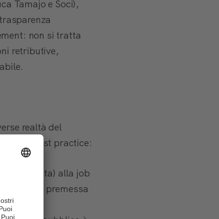
uca Tamajo e Soci),
a trasparenza
ment: non si tratta
ni retributive,
abile.
erse realtà del
vista e best practice:
sia Perrotta) alla job
terno sia la premessa