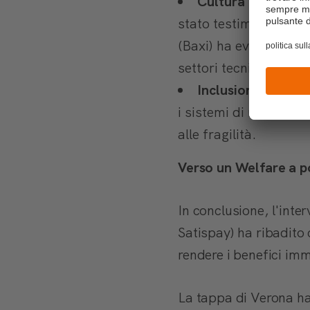
Cultura e territor
stato testimoniato d
(Baxi) ha evidenziato 
settori tecnici sfidant
Inclusione sociale
i sistemi di ristorno
alle fragilità.
Verso un Welfare a p
In conclusione, l'int
Satispay) ha ribadito c
rendere i benefici im
La tappa di Verona ha