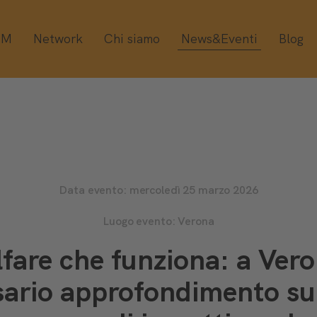
OM
Network
Chi siamo
News&Eventi
Blog
Data evento: mercoledì 25 marzo 2026
Luogo evento: Verona
lfare che funziona: a Ver
ario approfondimento su