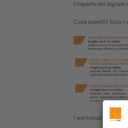
l’impatto del digitale 
Cosa aspetti? Ecco i 
I workshop hanno un t