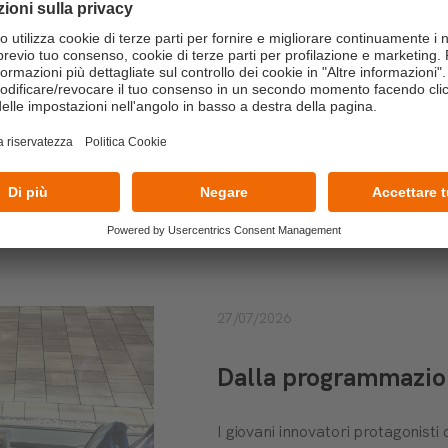
completo dei workshop sul nostro sito
https://www.
g/
oni e iscrizioni contattaci!
PIÙ RECENTI
27/07/2026
Dalla programmazione
I giovani innovatori protagonis