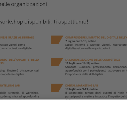
nelle organizzazioni.
workshop disponibili, ti aspettiamo!
aglio specialistico e adottano un approccio cross-