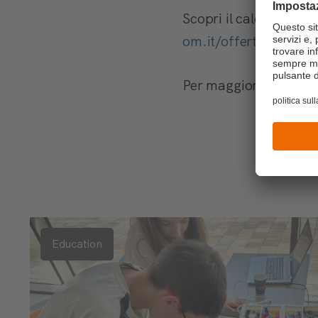
Scopri il calendario 
om.it/offerta/learnin
Per maggiori informazi
Education