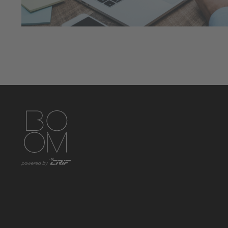
https://www.instagram.com/boom_knowledgehub/
https://www.linkedin.com/showcase/boom-knowled
https://www.facebook.com/BoomKnowledge