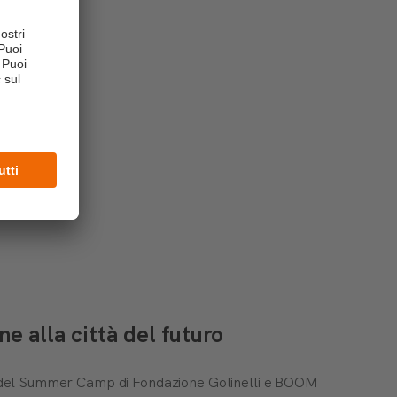
bo-
 alla città del futuro
ti del Summer Camp di Fondazione Golinelli e BOOM