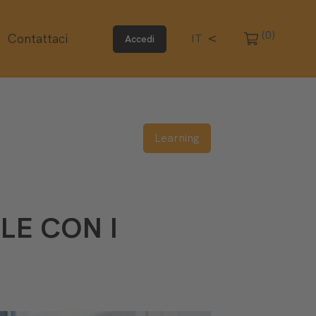
(0)
Contattaci
IT
Accedi
Learning
LE CON I