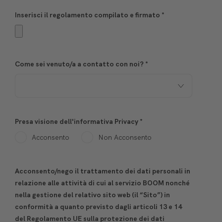
Inserisci il regolamento compilato e firmato
*
Come sei venuto/a a contatto con noi?
*
Presa visione dell'informativa Privacy
*
Acconsento
Non Acconsento
Acconsento/nego il trattamento dei dati personali in
relazione alle attività di cui al servizio BOOM nonché
nella gestione del relativo sito web (il “Sito”) in
conformità a quanto previsto dagli articoli 13 e 14
del Regolamento UE sulla protezione dei dati