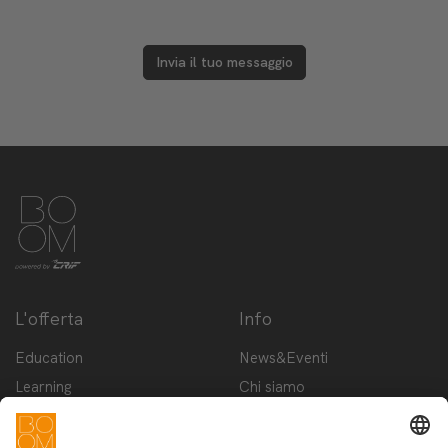
Invia il tuo messaggio
L'offerta
Info
Education
News&Eventi
Learning
Chi siamo
Innovation
Contattaci
Startup
Privacy Policy