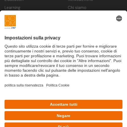
Learning
Chi siamo
Innovation
Contattaci
Startup
Privacy Policy
Cookie Policy
Condizioni d'utilizzo
Iscriviti alla newsletter BOOM
©Copyright 2025 - CRIF S.p.A.
CRIF S.p.A.: Via della Beverara, 21 | 40131 Bologna | Italy
This site is protected by reCAPTCHA and the Google
Privacy Policy
and
Terms of Service
apply