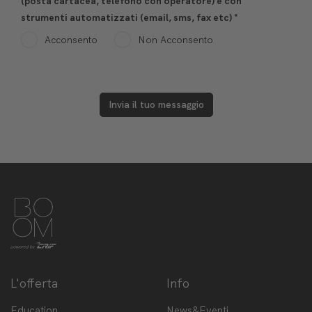
(posta cartacea, telefono con operatore) e con
strumenti automatizzati (email, sms, fax etc)
*
Acconsento
Non Acconsento
Invia il tuo messaggio
L'offerta
Info
Education
News&Eventi