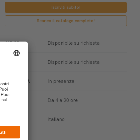
Iscriviti subito!
Scarica il catalogo completo!
AVVIO
Disponibile su richiesta
TERMINE
Disponibile su richiesta
MODALITÀ
In presenza
DURATA
Da 4 a 20 ore
LINGUA
Italiano
PROFILO