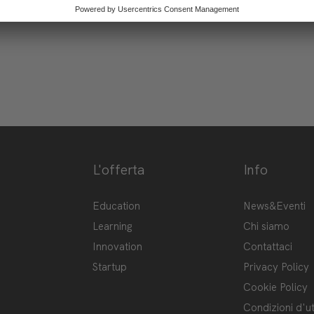
L'offerta
Info
ge-hub/
Hub
Education
News&Eventi
Learning
Chi siamo
Innovation
Contattaci
Startup
Privacy Policy
Cookie Policy
Condizioni d'ut