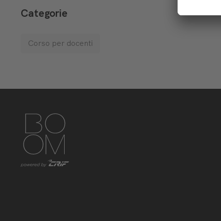
Categorie
Corso per docenti
https://www.instagram.com/boom_knowledgehub/
https://www.linkedin.com/showcase/boom-knowled
https://www.facebook.com/BoomKnowledge