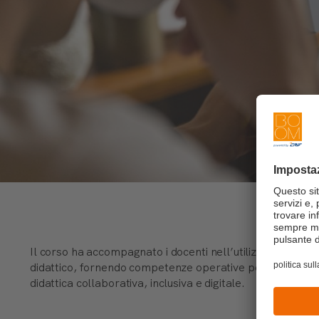
Il corso ha accompagnato i docenti nell’utilizzo consa
didattico, fornendo competenze operative per integrare l
didattica collaborativa, inclusiva e digitale.