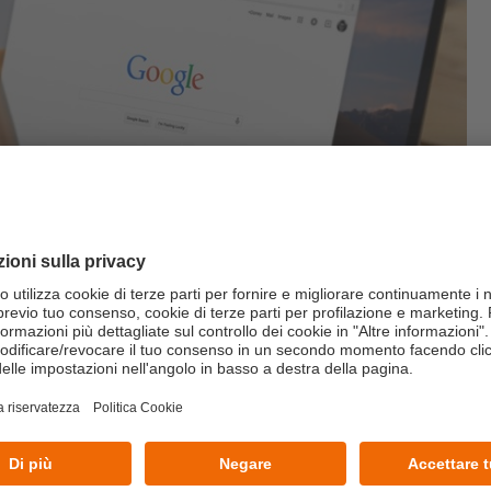
pevole e funzionale del Chromebook come strumento
e tecnologie Google nella pratica quotidiana e favorire una