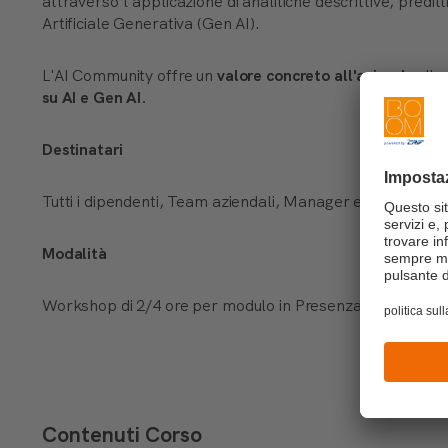
attraverso l'applicazione di analitiche descrittive, preditti
Artificiale Generativa (Gen AI).
L'AI Community offre un
valore concreto all'azienda
clie
su AI e
Gen
AI.
Destinatari
Tutti i dipendenti, Team aziendali, Manager e leader, per
Modalità
Workshop di 2/4 ore per modulo in Presenza o Online
Contenuti Corso