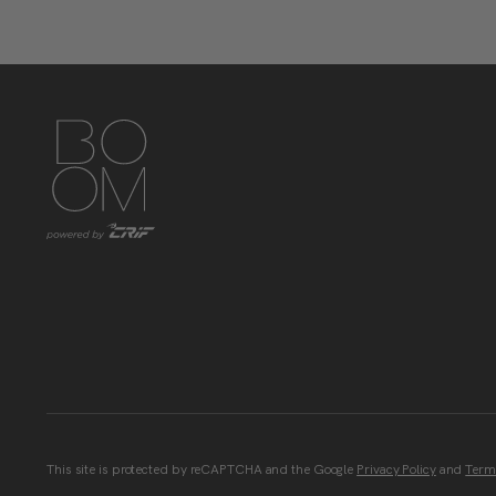
https://www.instagram.com/boom_knowledgehub/
https://www.linkedin.com/showcase/boom-knowled
https://www.facebook.com/BoomKnowledge
This site is protected by reCAPTCHA and the Google
Privacy Policy
and
Terms