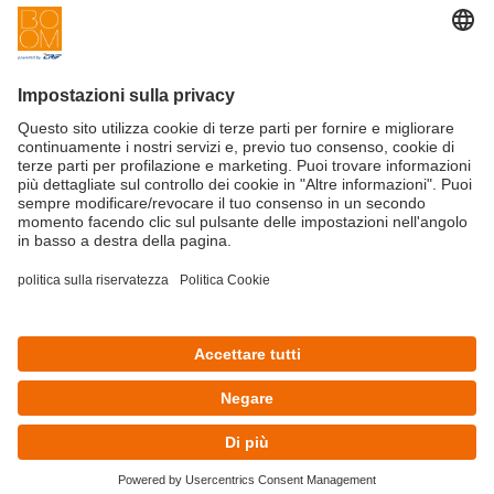
Innovation
Contattaci
Startup
Privacy Policy
Cookie Policy
Condizioni d'utilizzo
Iscriviti alla newsletter BOOM
©Copyright 2025 - CRIF S.p.A.
CRIF S.p.A.: Via della Beverara, 21 | 40131 Bologna | Italy
This site is protected by reCAPTCHA and the Google
Privacy Policy
and
Terms of Service
apply
Vedi dettagli
Richiedi informazioni gratuitamente