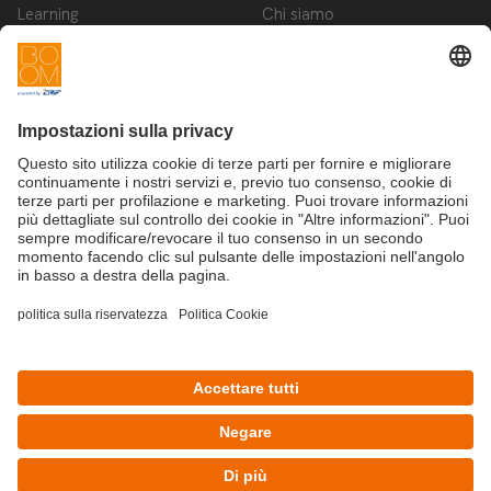
Learning
Chi siamo
Innovation
Contattaci
Startup
Privacy Policy
Cookie Policy
Condizioni d'utilizzo
Iscriviti alla newsletter BOOM
©Copyright 2025 - CRIF S.p.A.
CRIF S.p.A.: Via della Beverara, 21 | 40131 Bologna | Italy
This site is protected by reCAPTCHA and the Google
Privacy Policy
and
Terms of Service
apply