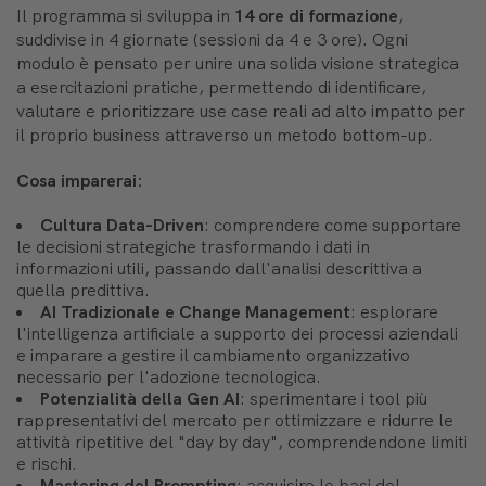
Il programma si sviluppa in
14 ore di formazione
,
suddivise in 4 giornate (sessioni da 4 e 3 ore). Ogni
modulo è pensato per unire una solida visione strategica
a esercitazioni pratiche, permettendo di identificare,
valutare e prioritizzare use case reali ad alto impatto per
il proprio business attraverso un metodo bottom-up.
Cosa imparerai:
Cultura Data-Driven
: comprendere come supportare
le decisioni strategiche trasformando i dati in
informazioni utili, passando dall'analisi descrittiva a
quella predittiva.
AI Tradizionale e Change Management
: esplorare
l'intelligenza artificiale a supporto dei processi aziendali
e imparare a gestire il cambiamento organizzativo
necessario per l'adozione tecnologica.
Potenzialità della Gen AI
: sperimentare i tool più
rappresentativi del mercato per ottimizzare e ridurre le
attività ripetitive del "day by day", comprendendone limiti
e rischi.
Mastering del Prompting
: acquisire le basi del