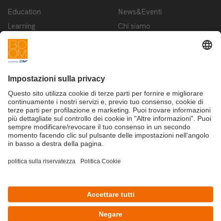
Education
News&Eventi
Learning
Chi siamo
Innovation
Contattaci
Startup
Privacy Policy
Cookie Policy
Condizioni d'utilizzo
Iscriviti alla newsletter BOOM
©Copyright 2025 - CRIF S.p.A.
CRIF S.p.A.: Via della Beverara, 21 | 40131 Bologna | Italy
This site is protected by reCAPTCHA and the Google
Privacy Policy
and