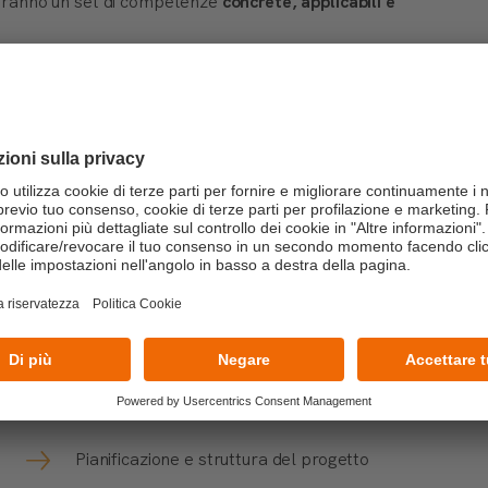
uisiranno un set di competenze
concrete, applicabili e
t Management Team
26
Pianificazione e struttura del progetto