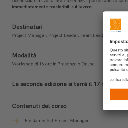
riconosciuto a livello internazionale. I partecipanti acq
immediatamente trasferibili sul lavoro.
Destinatari
Project Manager, Project Leader, Team Leader, Projec
Modalità
Workshop di 16 ore in Presenza o Online
La
seconda edizione
si terrà il
17 marzo 20
Contenuti del corso
Fondamenti di Project Manager