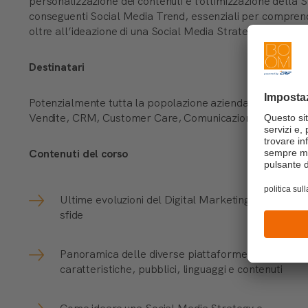
personalizzazione dei contenuti e l’ottimizzazione della S
conseguenti Social Media Trend, essenziali per comprend
oltre all’ideazione di una Social Media Strategy.
Destinatari
Potenzialmente tutta la popolazione aziendale, in partico
Vendite, CRM, Customer Care, Comunicazione, Canali dire
Contenuti del corso
Ultime evoluzioni del Digital Marketing e nuove
sfide
Panoramica delle diverse piattaforme social:
caratteristiche, pubblici, linguaggi e contenuti