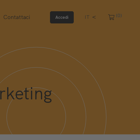
(0)
Contattaci
IT
Accedi
rketing