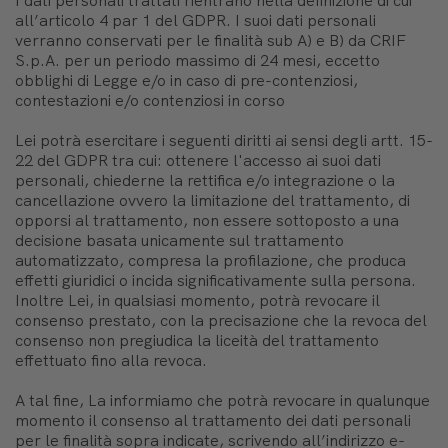
I dati personali trattati rientrano nella definizione di cui
all’articolo 4 par 1 del GDPR. I suoi dati personali
verranno conservati per le finalità sub A) e B) da CRIF
S.p.A. per un periodo massimo di 24 mesi, eccetto
obblighi di Legge e/o in caso di pre-contenziosi,
contestazioni e/o contenziosi in corso
Lei potrà esercitare i seguenti diritti ai sensi degli artt. 15-
22 del GDPR tra cui: ottenere l'accesso ai suoi dati
personali, chiederne la rettifica e/o integrazione o la
cancellazione ovvero la limitazione del trattamento, di
opporsi al trattamento, non essere sottoposto a una
decisione basata unicamente sul trattamento
automatizzato, compresa la profilazione, che produca
effetti giuridici o incida significativamente sulla persona.
Inoltre Lei, in qualsiasi momento, potrà revocare il
consenso prestato, con la precisazione che la revoca del
consenso non pregiudica la liceità del trattamento
effettuato fino alla revoca.
A tal fine, La informiamo che potrà revocare in qualunque
momento il consenso al trattamento dei dati personali
per le finalità sopra indicate, scrivendo all’indirizzo e-