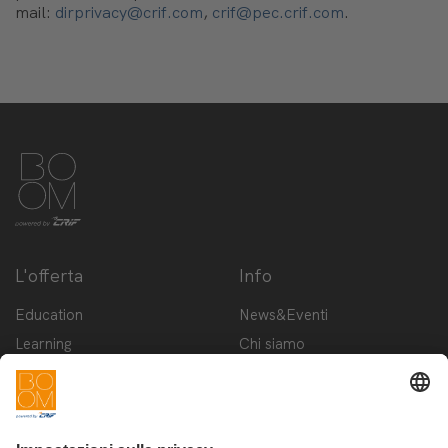
mail:
dirprivacy@crif.com
,
crif@pec.crif.com
.
L'offerta
Info
Education
News&Eventi
Learning
Chi siamo
Innovation
Contattaci
Startup
Privacy Policy
Cookie Policy