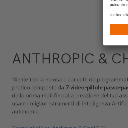
ANTHROPIC & C
Niente teoria noiosa o concetti da programmat
pratico composto da
7 video-pillole passo-pa
della prima mail fino alla creazione del tuo as
usare i migliori strumenti di Intelligenza Artif
autonomia.