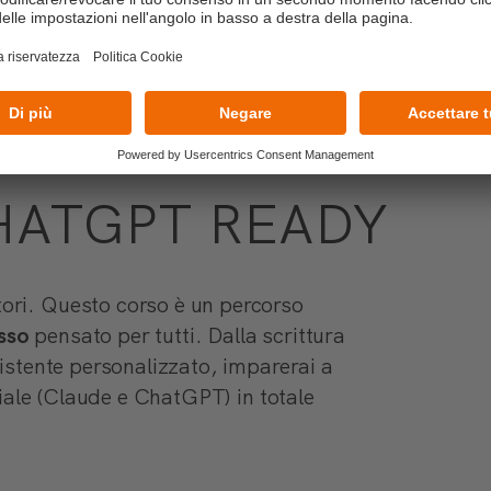
HATGPT READY
ori. Questo corso è un percorso
sso
pensato per tutti. Dalla scrittura
sistente personalizzato, imparerai a
iciale (Claude e ChatGPT) in totale