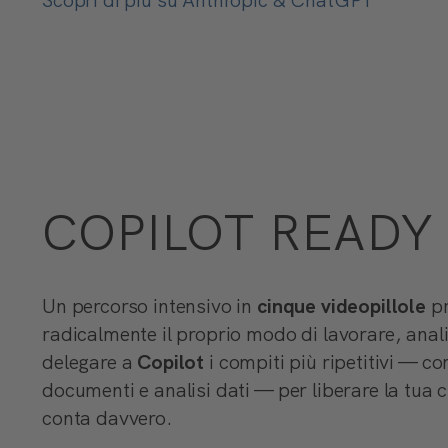
Scopri di più su Anthropic & ChatGPT
COPILOT READY
Un percorso intensivo in
cinque videopillole
pr
radicalmente il proprio modo di lavorare, anal
delegare a
Copilot
i compiti più ripetitivi — co
documenti e analisi dati — per liberare la tua c
conta davvero.