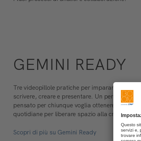
GEMINI READY
Tre videopillole pratiche per imparare a usare
scrivere, creare e presentare. Un percorso, 
pensato per chiunque voglia ottenere risultati 
quotidiane per liberare spazio alla creatività.
Scopri di più su Gemini Ready