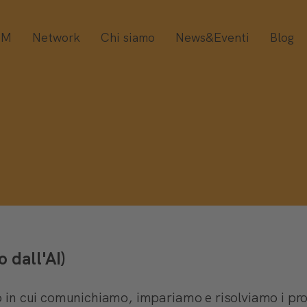
OM
Network
Chi siamo
News&Eventi
Blog
o dall'AI)
do in cui comunichiamo, impariamo e risolviamo i pro