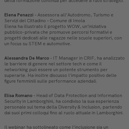
della formazione continua per accedere a ruoli strategici.
Elena Penazzi
–
Assessora all’Autodromo, Turismo e
Servizi del Cittadino – Comune di Imola
Elena ha illustrato il progetto
WOW
, un’iniziativa
pubblico-privata che promuove percorsi formativi e
progetti dedicati alle ragazze nelle scuole superiori, con
un focus su STEM e automotive.
Alessandra De Marco
–
IT Manager in CRIF
, ha analizzato
le barriere di genere nel settore tech e come il
networking può essere un potente strumento per
superarle. Ha inoltre discusso l’impatto positivo delle
figure femminili sulle performance aziendali.
Elisa Romano
–
Head of Data Protection and Information
Security in Lamborghini
, ha condiviso la sua esperienza
personale sul tema della Diversity & Inclusion, partendo
dai suoi primi colloqui fino al ruolo attuale in Lamborghini.
Il webinar ha sottolineato come l’inclusione sia un