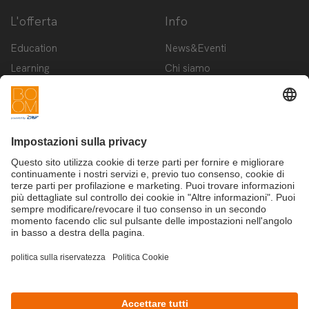
L'offerta
Info
Education
News&Eventi
Learning
Chi siamo
Innovation
Contattaci
Startup
Privacy Policy
Cookie Policy
Condizioni d'utilizzo
Iscriviti alla newsletter BOOM
©Copyright 2025 - CRIF S.p.A.