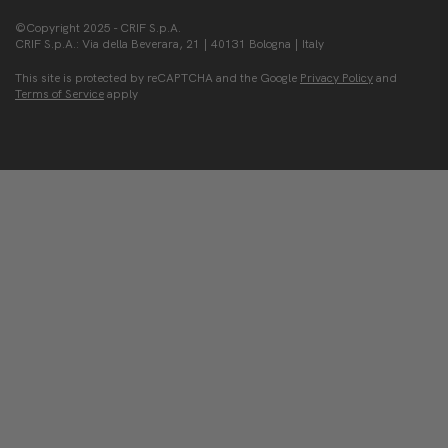
©Copyright 2025 - CRIF S.p.A.
CRIF S.p.A.: Via della Beverara, 21 | 40131 Bologna | Italy
This site is protected by reCAPTCHA and the Google
Privacy Policy
and
Terms of Service
apply