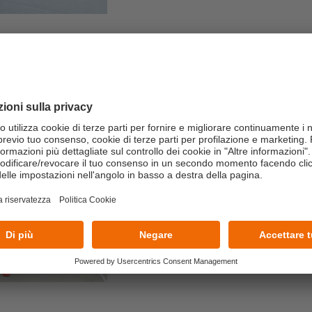
22/07/2026
Dall’aula al campo:
building con il Te
Un’esperienza immersiva realiz
manageriali in azioni concrete e 
LEGGI TUTTO