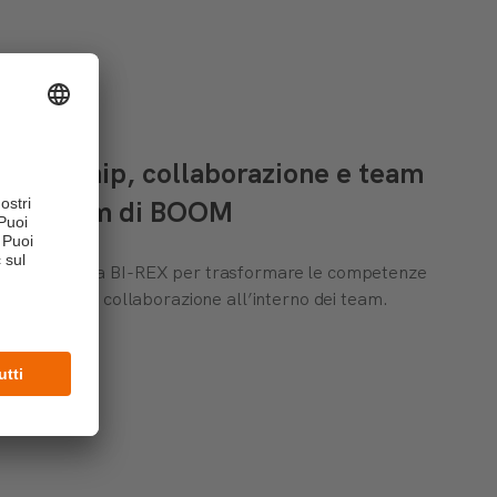
 leadership, collaborazione e team
am Program di BOOM
zata insieme a BI-REX per trasformare le competenze
rafforzare la collaborazione all’interno dei team.