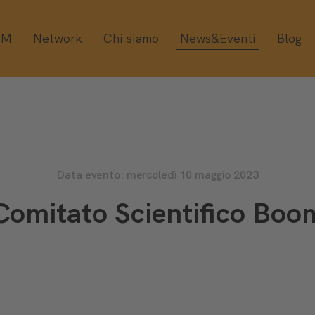
OM
Network
Chi siamo
News&Eventi
Blog
Data evento: mercoledì 10 maggio 2023
Comitato Scientifico Boo