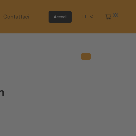
(0)
Contattaci
IT
Accedi
m