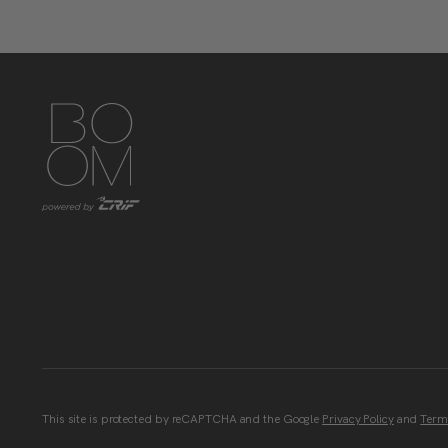
https://www.instagram.com/boom_knowledgehub/
https://www.linkedin.com/showcase/boom-knowled
https://www.facebook.com/BoomKnowledge
This site is protected by reCAPTCHA and the Google
Privacy Policy
and
Terms