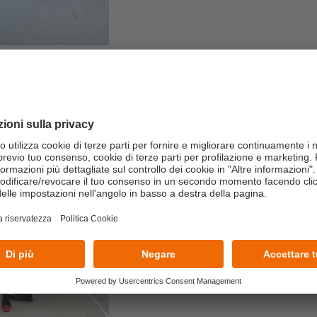
22/07/2026
Dall’aula al campo:
building con il Te
Un’esperienza immersiva realiz
manageriali in azioni concrete e 
LEGGI TUTTO