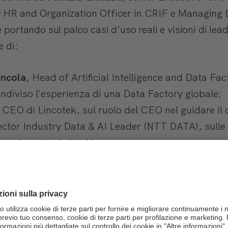
f HR and Organization Officer in CRIF e Managing 
 portando sul palco casi d’uso reali e visioni di lead
e di:
ancola
, Head of Artificial Intelligence and Data Fac
ndiviso l'esperienza di una Data Factory globale;
, CEO di Lincotek, sul ruolo del CEO nel guidare i
rector Industry Data & AI Leader (NTT DATA), sulle 
grazione tra dati e AI;
, Executive Director - Global Analytics & Consult
tics per il business.
 consapevolezza che l'AI non sia neutra: il compor
cità di comprendere i meccanismi invisibili che regol