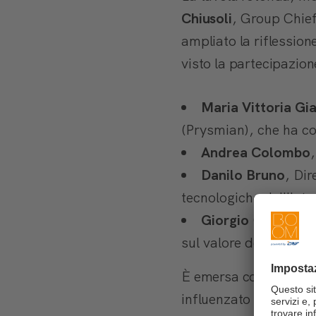
Chiusoli
, Group Chie
ampliato la riflessione
visto la partecipazion
Maria Vittoria Gi
(Prysmian), che ha co
Andrea Colombo
Danilo Bruno
, Di
tecnologiche dell'inte
Giorgio
Costantino
sul valore degli analy
È emersa con forza la
influenzato dalla capa