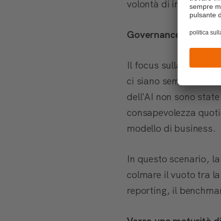
volontà di investire i
Governance e Leaders
Il focus sulla govern
ci siano sempre scelte
dell'AI non sono stat
consapevolezza quotid
modello di business.
In questo scenario, 
colmare il vuoto tra la
reporting, il benchmar