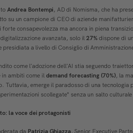
ato
Andrea Bontempi
, AD di Nomisma, che ha present
tto su un campione di CEO di aziende manifatturiere 
 forte consapevolezza ma ancora in piena transizio
digitalizzazione avanzata, solo il
27%
dispone di u
 presidiata a livello di Consiglio di Amministrazion
ito come l'adozione dell'AI stia seguendo traietto
 in ambiti come il
demand forecasting (70%)
, la m
po. Tuttavia, emerge il paradosso di una tecnologia
perimentazioni scollegate" senza un salto culturale
o: la voce dei protagonisti
oderata da
Patrizia Ghiazza
, Senior Executive Part