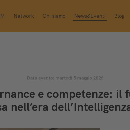
OM
Network
Chi siamo
News&Eventi
Blog
Data evento: martedì 5 maggio 2026
nance e competenze: il 
a nell’era dell’Intelligenza