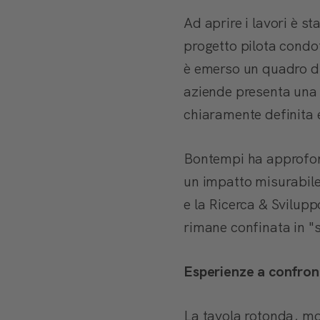
Ad aprire i lavori è st
progetto pilota condo
è emerso un quadro di
aziende presenta una 
chiaramente definita e
Bontempi ha approfond
un impatto misurabile
e la Ricerca & Svilup
rimane confinata in "s
Esperienze a confront
La tavola rotonda, m