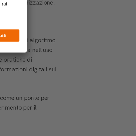
lli dell'organizzazione.
dietro ogni algoritmo
za e l'etica nell'uso
 pratiche di
ormazioni digitali sul
 come un ponte per
erimento per il