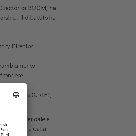
Director di BOOM, ha
ership. Il dibattito ha
tory Director
l cambiamento;
frontiere
ing Services (CRIF),
tamento aziendale è
ano i dati e dalla