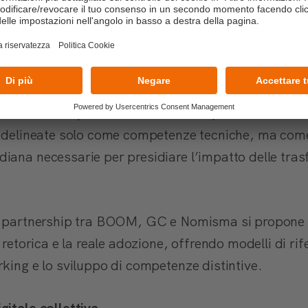
n una
nuova alfabetizzazione digitale
per tutti i live
hip: proteggere il valore dell'impresa
ance, curato da
Patrizia Ghiazza
, ha ricordato come 
 umane e responsabilità civica d'impresa. La sicurez
e delineate solo come competenze tecniche, ma come
iana necessarie per presidiare l’impatto delle trasf
la partnership tra BOOM, GC e Nomisma si propone
 retorica e la reale adozione, offrendo modelli di rif
king e lo sviluppo di competenze distintive.