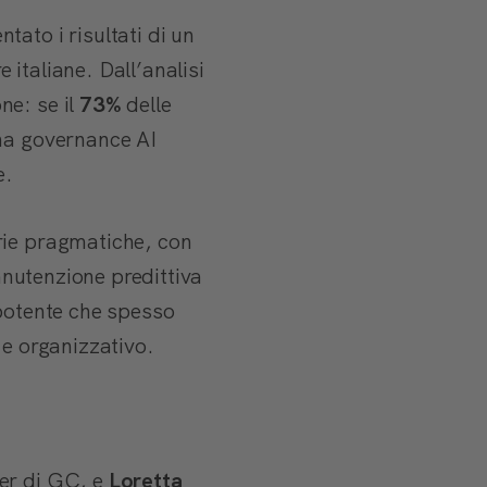
ato i risultati di un
italiane. Dall’analisi
ne: se il
73%
delle
na governance AI
e.
rie pragmatiche, con
anutenzione predittiva
 potente che spesso
 e organizzativo.
ner di GC, e
Loretta