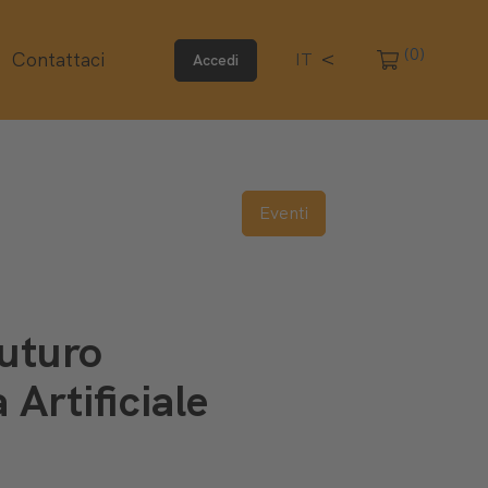
(0)
Contattaci
IT
Accedi
Eventi
futuro
 Artificiale