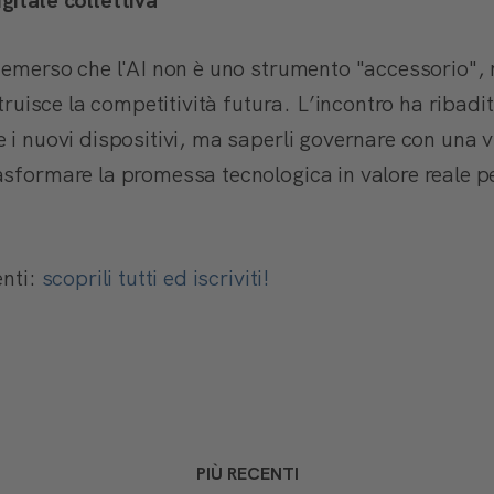
gitale collettiva
è emerso che l'AI non è uno strumento "accessorio",
struisce la competitività futura. L’incontro ha ribadi
 i nuovi dispositivi, ma saperli governare con una v
sformare la promessa tecnologica in valore reale per
enti:
scoprili tutti ed iscriviti!
PIÙ RECENTI