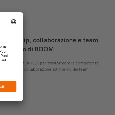
 leadership, collaborazione e team
am Program di BOOM
zata insieme a BI-REX per trasformare le competenze
rafforzare la collaborazione all’interno dei team.