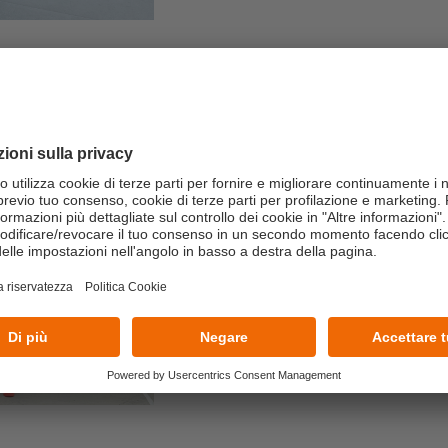
22/07/2026
Dall’aula al campo:
building con il Te
Un’esperienza immersiva realiz
manageriali in azioni concrete e 
LEGGI TUTTO