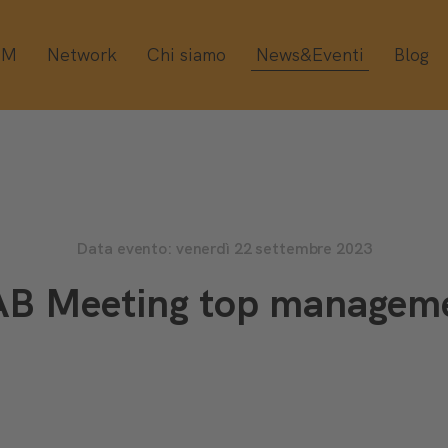
OM
Network
Chi siamo
News&Eventi
Blog
Data evento: venerdì 22 settembre 2023
AB Meeting top managem