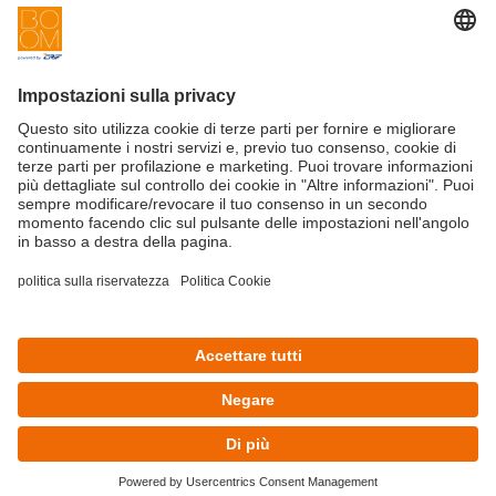
Innovation
Contattaci
Startup
Privacy Policy
Cookie Policy
Condizioni d'utilizzo
Iscriviti alla newsletter BOOM
©Copyright 2025 - CRIF S.p.A.
CRIF S.p.A.: Via della Beverara, 21 | 40131 Bologna | Italy
This site is protected by reCAPTCHA and the Google
Privacy Policy
and
Terms of Service
apply