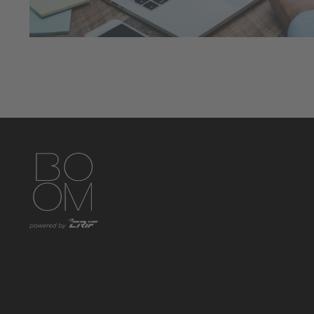
https://www.instagram.com/boom_knowledgehub/
https://www.linkedin.com/showcase/boom-knowled
https://www.facebook.com/BoomKnowledge