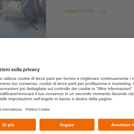
LEGGI TUTTO
22/07/2026
Dall’aula al campo:
building con il Te
Un’esperienza immersiva realiz
manageriali in azioni concrete e 