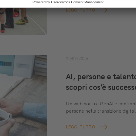
LEGGI TUTTO
20/07/2026
AI, persone e talen
scopri cos’è success
Un webinar tra GenAI e confront
persone nella transizione digital
LEGGI TUTTO