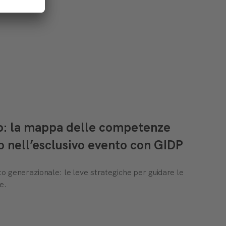
to: la mappa delle competenze
o nell’esclusivo evento con GIDP
o generazionale: le leve strategiche per guidare le
e.