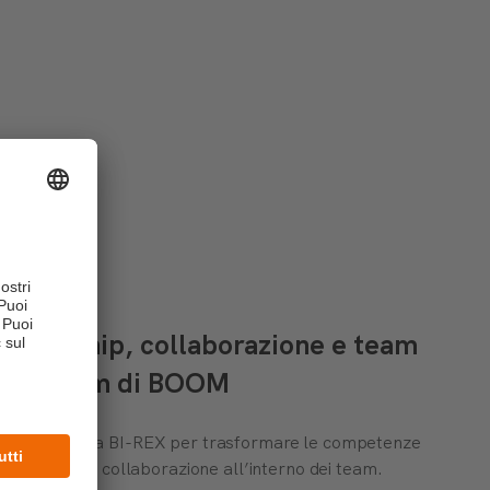
 leadership, collaborazione e team
am Program di BOOM
zata insieme a BI-REX per trasformare le competenze
rafforzare la collaborazione all’interno dei team.