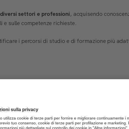
diversi settori e professioni
, acquisendo conoscenz
i e sulle competenze richieste.
ficare i percorsi di studio e di formazione più adatti
nalizzata sull'orientamento
orientamento sono presenti
esperti del settore
che of
mprendere meglio le proprie abilità, passioni e obiet
erà i ragazzi nel prendere decisioni ragionate e coe