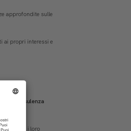
e approfondite sulle
 ai propri interessi e
frono
consulenza
tivi.
renti con i loro