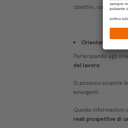
obiettivi, consigliand
Orientamento sul
Partecipando agli ori
del lavoro
.
Si possono scoprire le
emergenti.
Queste informazioni a
reali prospettive di c