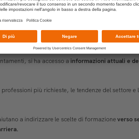
o quali opzioni di studio o carriera potrebbero esser
 mercato del lavoro
entamenti, si ha accesso a
informazioni attuali e d
 professioni più richieste, le tendenze del settore 
iutano a indirizzare le scelte di formazione
verso s
arriera.