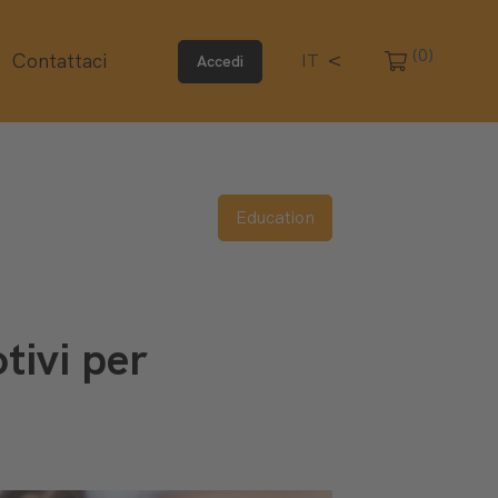
(0)
Contattaci
IT
Accedi
Education
tivi per