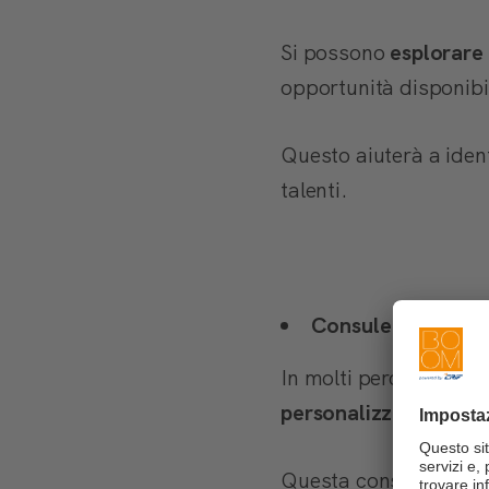
Si possono
esplorare 
opportunità disponibil
Questo aiuterà a identi
talenti.
Consulenza perso
In molti percorsi di 
personalizzata
per co
Questa consulenza guid