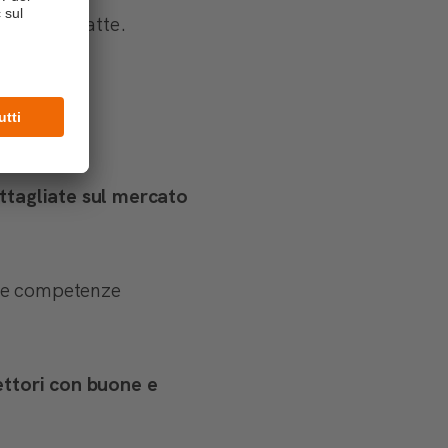
e le più adatte.
ettagliate sul mercato
e le competenze
ettori con buone e