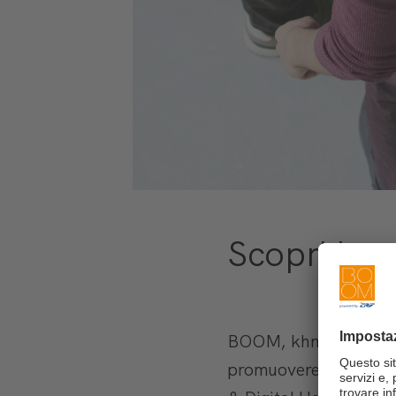
Scopri la 
BOOM, khnowledge hub
promuovere un program