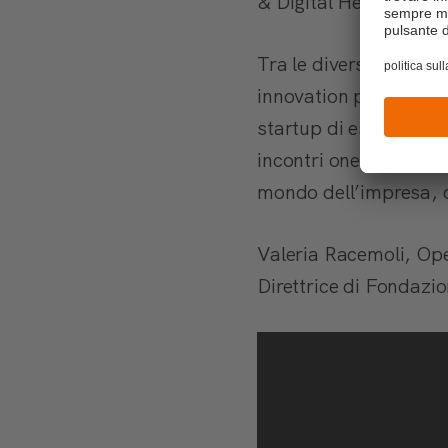
& Digital Health, Fin
Tra le diverse attivit
innovation program”, 
startup di essere acce
incontri one-to-one co
mondo dell’impresa, de
Valeria Racemoli, Ope
Direttrice di Fondazio