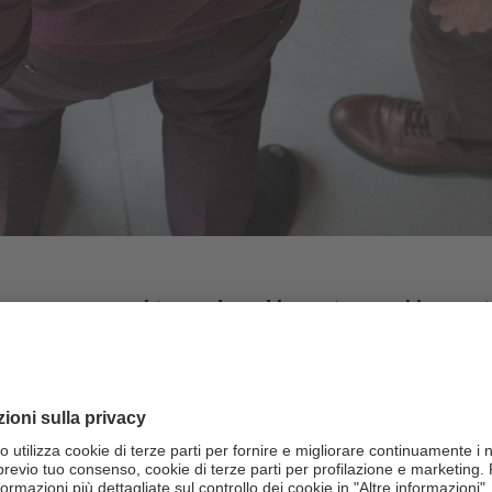
community dedicata alle s
 powered by CRIF, e Fondazione Golinelli collab
ma pluriennale di progetti innovativi per startup 