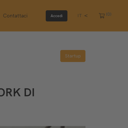
(0)
Contattaci
IT
EN
Accedi
Startup
ORK DI