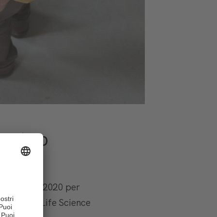
tartup
orano dal 2020 per
in ambito Life Science