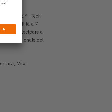
ali troviamo “I-Tech
la possibilità a 7
ità di partecipare a
ro internazionale del
errara, Vice