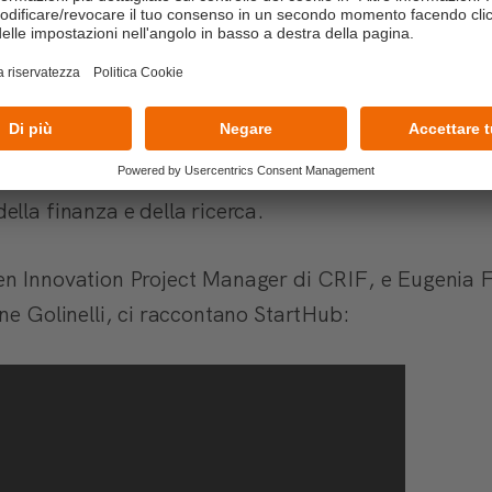
tech/Insurtech e FoodTech/Agritech.
à pensate per supportare giovani realtà imprenditori
il programma di accelerazione che nel 2020 ha dato 
lerate. Ma non solo, StartHub garantisce la possibil
n investitori e a webinar con professionisti di respi
lla finanza e della ricerca.
n Innovation Project Manager di CRIF, e Eugenia F
ne Golinelli, ci raccontano StartHub: