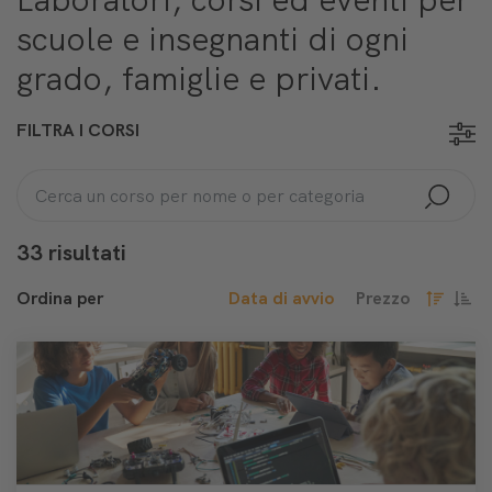
scuole e insegnanti di ogni
grado, famiglie e privati.
FILTRA I CORSI
33 risultati
Ordina per
Data di avvio
Prezzo
decresce
cresc