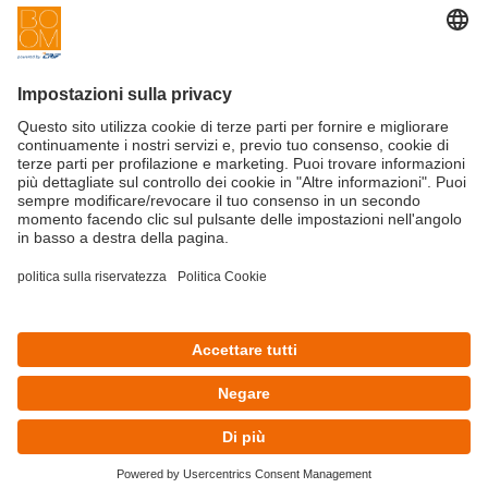
Innovation
Contattaci
Startup
Privacy Policy
Cookie Policy
Condizioni d'utilizzo
Iscriviti alla newsletter BOOM
©Copyright 2025 - CRIF S.p.A.
CRIF S.p.A.: Via della Beverara, 21 | 40131 Bologna | Italy
This site is protected by reCAPTCHA and the Google
Privacy Policy
and
Terms of Service
apply