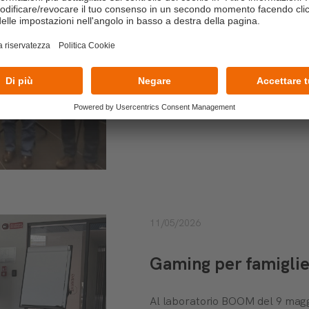
aziendali. Il raccon
LEGGI TUTTO
11/05/2026
Gaming per famigli
Al laboratorio BOOM del 9 maggio