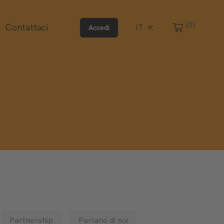
(0)
Contattaci
EN
IT
Accedi
Partnership
Parlano di noi