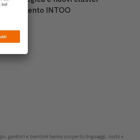
to dell’evento INTOO
e
, genitori e bambini hanno scoperto linguaggi, rischi e