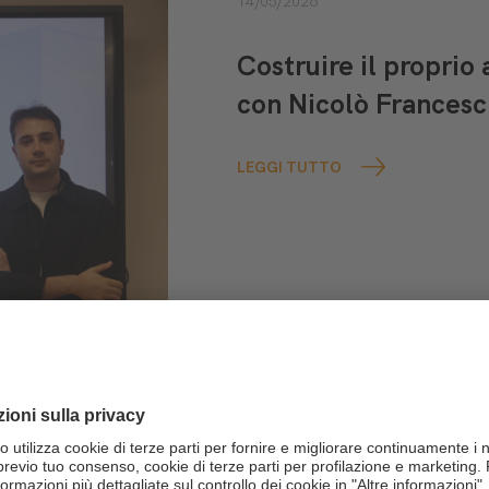
14/05/2026
Costruire il proprio 
con Nicolò Frances
LEGGI TUTTO
14/05/2026
AI e Lavoro: tra visi