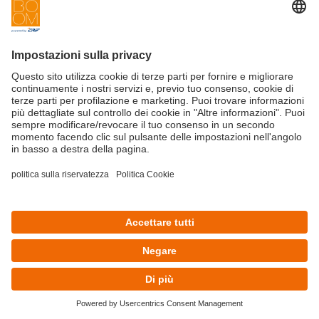
Startup
Privacy Policy
Cookie Policy
Condizioni d'utilizzo
Iscriviti alla newsletter BOOM
©Copyright 2025 - CRIF S.p.A.
CRIF S.p.A.: Via della Beverara, 21 | 40131 Bologna | Italy
This site is protected by reCAPTCHA and the Google
Privacy Policy
and
Terms of Service
apply