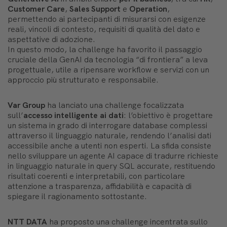
Customer Care
,
Sales Support
e
Operation
,
permettendo ai partecipanti di misurarsi con esigenze
reali, vincoli di contesto, requisiti di qualità del dato e
aspettative di adozione.
In questo modo, la challenge ha favorito il passaggio
cruciale della GenAI da tecnologia “di frontiera” a leva
progettuale, utile a ripensare workflow e servizi con un
approccio più strutturato e responsabile.
Var Group
ha lanciato una challenge focalizzata
sull’
accesso intelligente ai dati
: l’obiettivo è progettare
un sistema in grado di interrogare database complessi
attraverso il linguaggio naturale, rendendo l’analisi dati
accessibile anche a utenti non esperti. La sfida consiste
nello sviluppare un agente AI capace di tradurre richieste
in linguaggio naturale in query SQL accurate, restituendo
risultati coerenti e interpretabili, con particolare
attenzione a trasparenza, affidabilità e capacità di
spiegare il ragionamento sottostante.
NTT DATA
ha proposto una challenge incentrata sullo