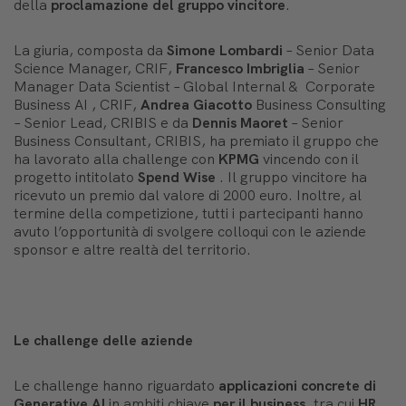
della
proclamazione del gruppo vincitore
.
La giuria, composta da
Simone Lombardi
– Senior Data
Science Manager, CRIF,
Francesco Imbriglia
– Senior
Manager Data Scientist – Global Internal & Corporate
Business AI , CRIF,
Andrea
Giacotto
Business Consulting
– Senior Lead, CRIBIS e da
Dennis Maoret
– Senior
Business Consultant, CRIBIS, ha premiato il gruppo che
ha lavorato alla challenge con
KPMG
vincendo con il
progetto intitolato
Spend Wise
. Il gruppo vincitore ha
ricevuto un premio dal valore di 2000 euro. Inoltre, al
termine della competizione, tutti i partecipanti hanno
avuto l’opportunità di svolgere colloqui con le aziende
sponsor e altre realtà del territorio.
Le challenge delle aziende
Le challenge hanno riguardato
applicazioni concrete di
Generative AI
in ambiti chiave
per il business
, tra cui
HR
,