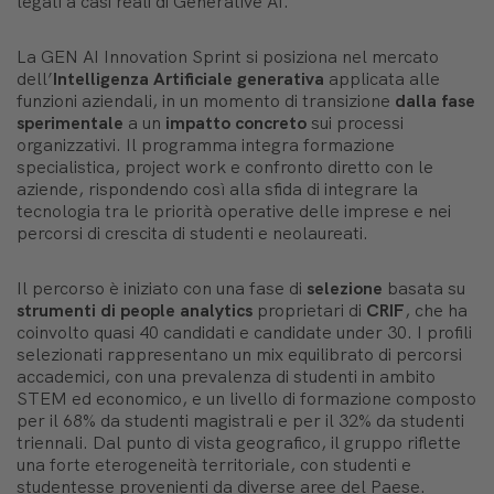
legati a casi reali di Generative AI.
La GEN AI Innovation Sprint si posiziona nel mercato
dell’
Intelligenza Artificiale generativa
applicata alle
funzioni aziendali, in un momento di transizione
dalla fase
sperimentale
a un
impatto concreto
sui processi
organizzativi. Il programma integra formazione
specialistica, project work e confronto diretto con le
aziende, rispondendo così alla sfida di integrare la
tecnologia tra le priorità operative delle imprese e nei
percorsi di crescita di studenti e neolaureati.
Il percorso è iniziato con una fase di
selezione
basata su
strumenti di people analytics
proprietari di
CRIF
, che ha
coinvolto quasi 40 candidati e candidate under 30. I profili
selezionati rappresentano un mix equilibrato di percorsi
accademici, con una prevalenza di studenti in ambito
STEM ed economico, e un livello di formazione composto
per il 68% da studenti magistrali e per il 32% da studenti
triennali. Dal punto di vista geografico, il gruppo riflette
una forte eterogeneità territoriale, con studenti e
studentesse provenienti da diverse aree del Paese.